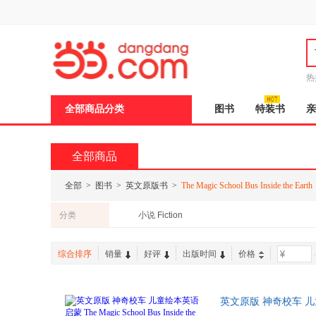
新
窗
口
打
开
无
障
热
碍
邮
说
全部商品分类
图书
特装书
亲
明
页
面,
按
全部商品
Ctrl
加
波
全部
>
图书
>
英文原版书
>
The Magic School Bus Inside the Earth
浪
键
分类
小说 Fiction
打
开
导
综合排序
销量
好评
出版时间
价格
-
盲
模
式
英文原版 神奇校车 