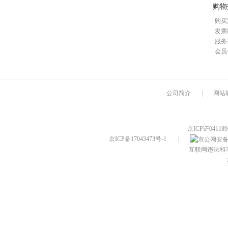
购物
购买
发票
服务
会员
公司简介
|
网站
京ICP证04118
京ICP备17043473号-1
|
互联网违法和不良