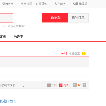
我的当当
当当拼团
企业采购
客户服务
切换无障碍
我的订单
购物车
类
9.9元包
高级搜索
文创
毛边本
批量搜索
妆
品
饰
鞋
手机专享价
大图
列表
1
/1
用
饰
1，原版进口图书