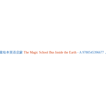
箱包皮
手表饰
运动户
汽车用
食品
手机通
数码影
电脑办
大家电
儿童绘本英语启蒙
The
Magic
School
Bus
Inside
the
Earth
- A 9780545396
家用电