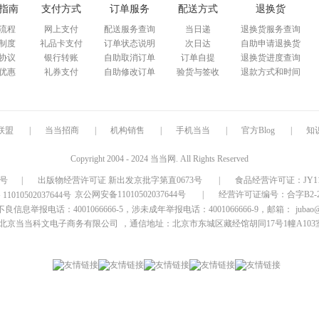
指南
支付方式
订单服务
配送方式
退换货
流程
网上支付
配送服务查询
当日递
退换货服务查询
制度
礼品卡支付
订单状态说明
次日达
自助申请退换货
协议
银行转账
自助取消订单
订单自提
退换货进度查询
优惠
礼券支付
自助修改订单
验货与签收
退款方式和时间
联盟
|
当当招商
|
机构销售
|
手机当当
|
官方Blog
|
知
Copyright 2004 - 2024 当当网. All Rights Reserved
9号
|
出版物经营许可证 新出发京批字第直0673号
|
食品经营许可证：JY1110
京公网安备11010502037644号
|
经营许可证编号：合字B2-20
信息举报电话：4001066666-5，涉未成年举报电话：4001066666-9，邮箱：
jubao
北京当当科文电子商务有限公司
，通信地址：北京市东城区藏经馆胡同17号1幢A103