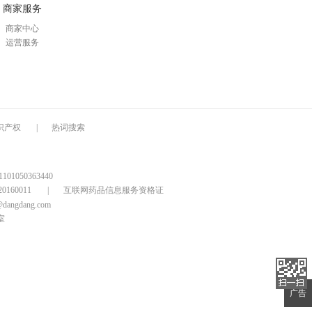
商家服务
商家中心
运营服务
识产权
|
热词搜索
1050363440
160011
|
互联网药品信息服务资格证
@dangdang.com
室
广告