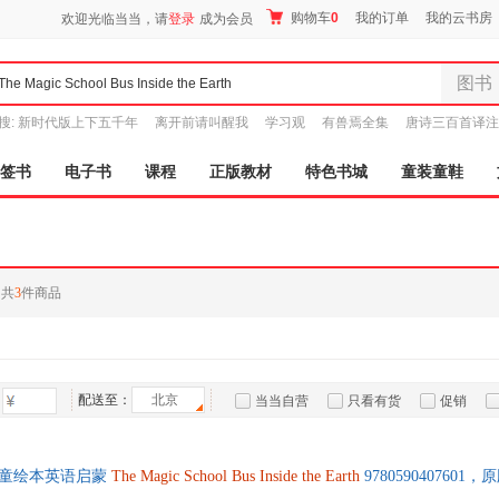
购物车
0
我的订单
我的云书房
欢迎光临当当，请
登录
成为会员
图书
全部分
搜:
新时代版上下五千年
离开前请叫醒我
学习观
有兽焉全集
唐诗三百首译注
尾品汇
图书
签书
电子书
课程
正版教材
特色书城
童装童鞋
电子书
音像
影视
时尚美
共
3
件商品
母婴用
玩具
孕婴服
童装童
配送至：
北京
当当自营
只看有货
促销
家居日
特卖
预售
入驻商家
家具装
服装
儿童绘本英语启蒙
The
Magic
School
Bus
Inside
the
Earth
978059040760
鞋