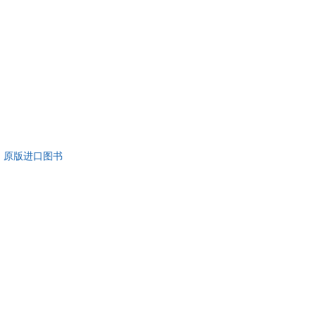
具
品
外
品
讯
音
公
677，原版进口图书
器