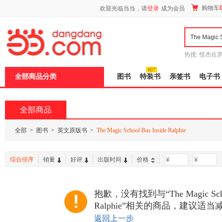
新
购物车
欢迎光临当当，请
登录
成为会员
窗
口
打
开
无
障
热搜:
怪杰佐
碍
谎
吾辈如神
说
全部商品分类
图书
特装书
亲签书
电子书
明
页
面,
按
全部商品
Ctrl
加
波
全部
>
图书
>
英文原版书
>
The Magic School Bus Inside Ralphie
浪
键
打
综合排序
销量
好评
出版时间
价格
-
开
导
盲
模
抱歉，没有找到与“The Magic School
式
Ralphie”相关的商品，建议适
返回上一步