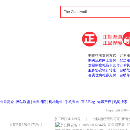
购物指南
支付方式
订单服
购买流程
网上支付
配送服
发票制度
礼品卡支付
订单状
服务协议
银行转账
自助取
会员优惠
礼券支付
自助修
公司简介
|
网站联盟
|
当当招商
|
机构销售
|
手机当当
|
官方Blog
|
知识产权
|
热词搜索
Copyright 2004 
京ICP证041189号
|
出版物经营许可证 新出发
京ICP备17043473号-1
|
京公网安备1101