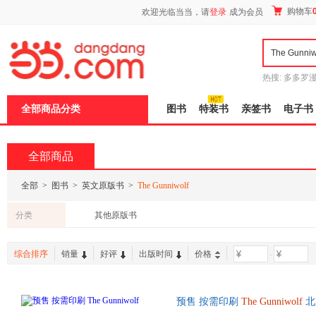
新
购物车
欢迎光临当当，请
登录
成为会员
窗
口
打
开
无
障
热搜:
多多罗
碍
传说
十日终
说
全部商品分类
图书
特装书
亲签书
电子书
明
页
面,
按
全部商品
Ctrl
加
波
全部
>
图书
>
英文原版书
>
The Gunniwolf
浪
键
分类
其他原版书
打
开
导
综合排序
销量
好评
出版时间
价格
-
盲
模
式
预售 按需印刷
The
Gunniwolf
北