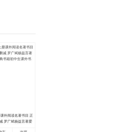
具
品
外
品
讯
音
公
器
册课外阅读名著书目 正
减 罗广斌杨益言著爱
书籍初中生课外书中