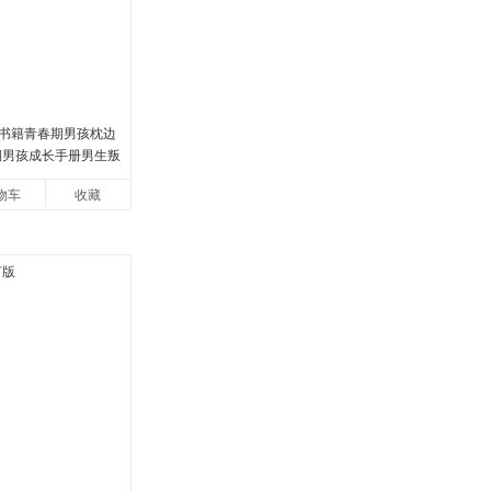
书籍青春期男孩枕边
春期男孩成长手册男生叛
教育父母心理学性教
物车
收藏