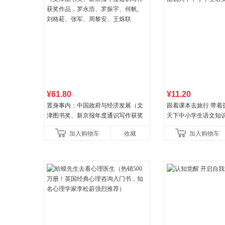
¥61.80
¥11.20
置身事内：中国政府与经济发展（文
跟着课本去旅行 带着
津图书奖、新京报年度通识写作获奖
天下中小学生语文知
作品，罗永浩、罗振宇、何帆、刘格
加入购物车
收藏
加入购物车
菘、张军、周黎安、王烁联