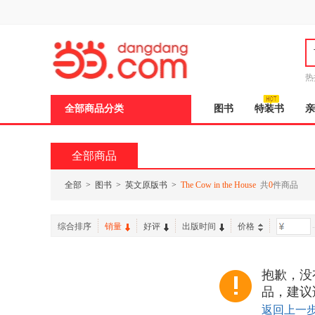
新
窗
口
打
开
无
障
热
碍
说
全部商品分类
图书
特装书
亲
明
页
面,
按
全部商品
Ctrl
加
波
全部
>
图书
>
英文原版书
>
The Cow in the House
共
0
件商品
浪
键
打
综合排序
销量
好评
出版时间
价格
-
开
导
盲
模
抱歉，没有找
式
品，建议
返回上一