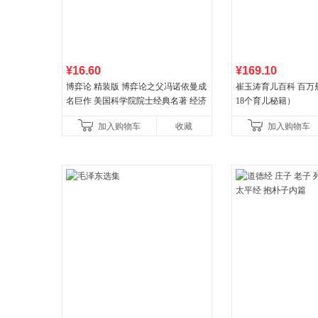
¥16.60
¥169.10
博弈论 精装版 博弈论之父冯诺依曼成
崔玉涛育儿百科 百万
名巨作 美国科学院院士经典名著 经济
18个育儿秘籍）
理论经济学博弈论的诡计策略书籍
加入购物车
收藏
加入购物车