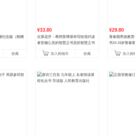
¥33.80
¥29.80
册纪念版（附赠
次第花开：希阿荣博堪布写给现代读
青春期男孩教育
者安顿心灵的智慧之书灵的智慧之书
书10-18岁青
逆期非暴力家庭
收藏
加入购物车
收藏
加入购
育书