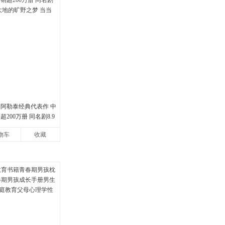
娟阿勒泰经典代表作 中
200万册 同名剧8.9
地的旷野之梦 当当自营
物车
收藏