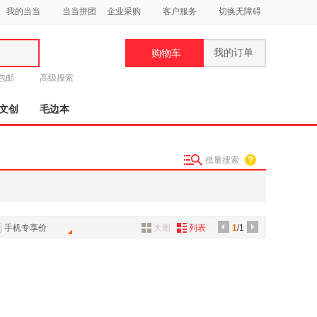
我的当当
当当拼团
企业采购
客户服务
切换无障碍
我的订单
购物车
类
元包邮
高级搜索
文创
毛边本
批量搜索
妆
品
饰
手机专享价
大图
列表
1
/1
鞋
用
饰