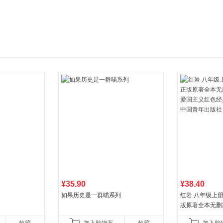
箱包皮
手表饰
运动户
汽车用
食品
手机通
数码影
电脑办
大家电
家用电
¥35.90
¥38.40
如果历史是一群喵系列
红岩 八年级上
版原著全本无删
国主义红色经典