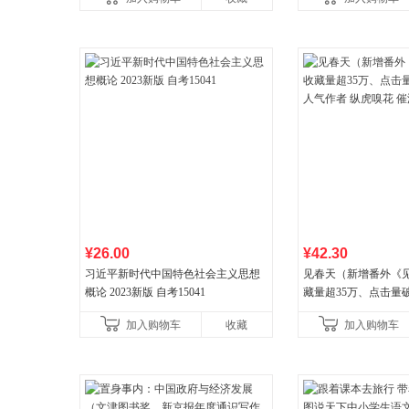
健养生百科读物当
¥26.00
¥42.30
习近平新时代中国特色社会主义思想
见春天（新增番外《
概论 2023新版 自考15041
藏量超35万、点击量
气作者 纵虎嗅花 催
加入购物车
收藏
加入购物车