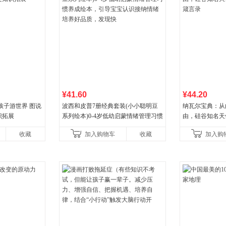
¥41.60
¥44.20
孩子游世界 图说
波西和皮普7册经典套装(小小聪明豆
纳瓦尔宝典：从
识拓展
系列绘本)0-4岁低幼启蒙情绪管理习惯
由，硅谷知名天
养成绘本，引导宝宝认识接纳情绪培
箴言录
收藏
加入购物车
收藏
加入购
养好品质，发现快