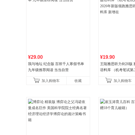
¥29.00
¥19.90
我与地坛 纪念版 百班千人寒假书单
王陆雅思听力剑20版
九年级推荐阅读 当当自营
语料库 （机考笔试第二
年新版领跑雅思听力IE
加入购物车
收藏
加入购物车
新增在