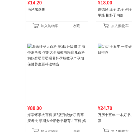
¥14.20
¥18.00
毛泽东选集
道德经 庄子 老子 列
平经 抱朴子内篇
加入购物车
收藏
加入购物车
¥88.00
¥24.70
海蒂怀孕大百科 第5版升级修订 海蒂
万历十五年 一本好书
麦考夫 孕期大全胎教书籍育儿百科 妈
荐
妈育婴母婴喂养怀孕胎教孕产孕期保
加入购物车
收藏
加入购物车