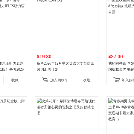
¥19.80
¥27.00
 雅思王听力真题
备考2026年12月星火英语大学英语四
我的阿勒泰 李
版）备考2026
级词汇周计划
国版权金奖 畅销超
LTS听力语料库
分爆款 北疆大
收藏
加入购物车
收藏
加入购