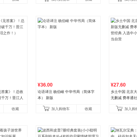
¥36.00
¥27.60
见答案》！总收
论语译注 杨伯峻 中华书局（简体字
乡土中国 北京
破千万！晋江人
本） 新版
无删减 费孝通
泪之作！）
典 入选中小学
收藏
加入购物车
收藏
加入购
营