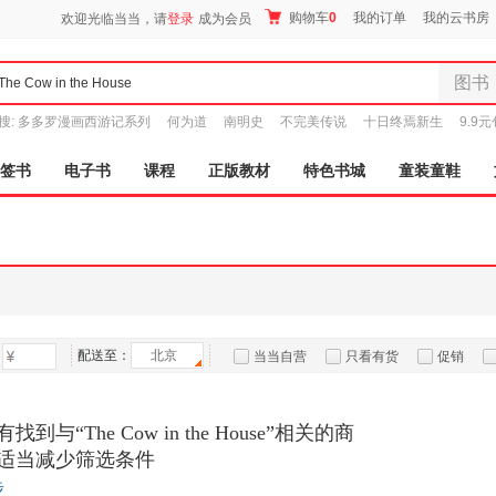
购物车
0
我的订单
我的云书房
欢迎光临当当，请
登录
成为会员
图书
全部分
搜:
多多罗漫画西游记系列
何为道
南明史
不完美传说
十日终焉新生
9.9
尾品汇
图书
签书
电子书
课程
正版教材
特色书城
童装童鞋
电子书
音像
影视
时尚美
母婴用
玩具
配送至：
北京
孕婴服
当当自营
只看有货
促销
童装童
特卖
预售
入驻商家
家居日
到与“The Cow in the House”相关的商
家具装
适当减少筛选条件
服装
步
鞋