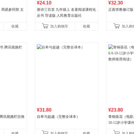
¥24.10
¥32.30
子 周易参同契 太
唐诗三百首 九年级上 名著阅读课程化
正面管教修订版
丛书 导读版 人民教育出版社
收藏
加入购物车
收藏
加入购
¥31.80
¥23.80
 腾讯视频栏目推
自卑与超越（完整全译本）
青铜葵花（电影原
10-12岁小学
推荐阅读）
收藏
加入购物车
收藏
加入购