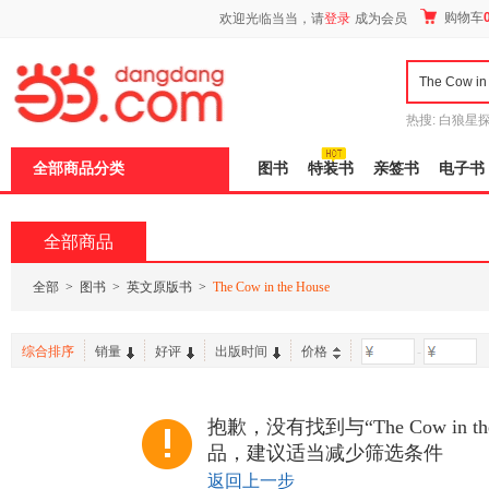
新
购物车
欢迎光临当当，请
登录
成为会员
窗
口
打
开
无
障
热搜:
白狼星
碍
师3
重建秦
说
全部商品分类
图书
特装书
亲签书
电子书
明
页
面,
按
全部商品
Ctrl
加
波
全部
>
图书
>
英文原版书
>
The Cow in the House
浪
键
打
综合排序
销量
好评
出版时间
价格
-
开
导
盲
模
抱歉，没有找到与“The Cow in th
式
品，建议适当减少筛选条件
返回上一步