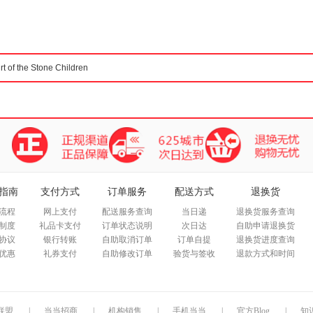
箱包皮
手表饰
运动户
汽车用
食品
手机通
数码影
电脑办
大家电
家用电
指南
支付方式
订单服务
配送方式
退换货
流程
网上支付
配送服务查询
当日递
退换货服务查询
制度
礼品卡支付
订单状态说明
次日达
自助申请退换货
协议
银行转账
自助取消订单
订单自提
退换货进度查询
优惠
礼券支付
自助修改订单
验货与签收
退款方式和时间
联盟
|
当当招商
|
机构销售
|
手机当当
|
官方Blog
|
知