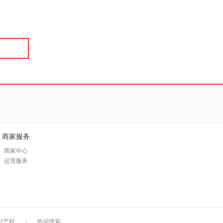
具
品
外
品
讯
音
公
器
商家服务
商家中心
运营服务
识产权
|
热词搜索