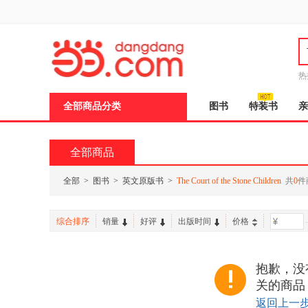
新
窗
口
打
开
无
障
热
碍
邮
说
全部商品分类
图书
特装书
亲
明
页
面,
按
全部商品
Ctrl
加
波
全部
>
图书
>
英文原版书
>
The Court of the Stone Children
共
0
件
浪
键
打
综合排序
销量
好评
出版时间
价格
-
开
导
盲
模
抱歉，没有找到
式
关的商品
返回上一