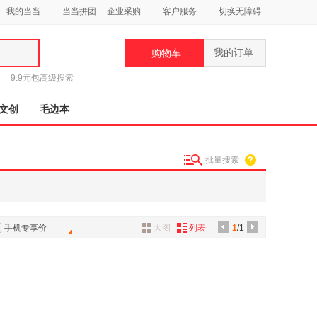
我的当当
当当拼团
企业采购
客户服务
切换无障碍
我的订单
购物车
类
9.9元包
高级搜索
文创
毛边本
批量搜索
妆
品
饰
手机专享价
大图
列表
1
/1
鞋
用
饰