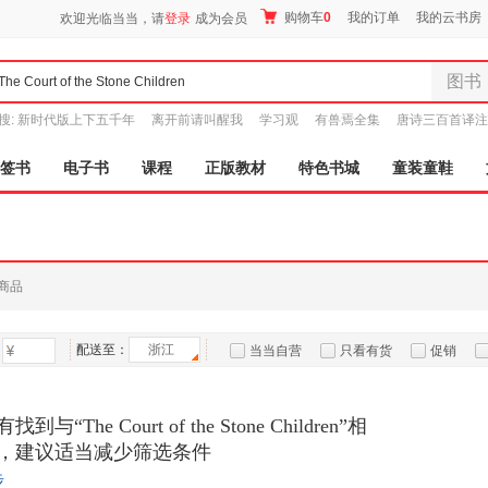
购物车
0
我的订单
我的云书房
欢迎光临当当，请
登录
成为会员
图书
全部分
搜:
新时代版上下五千年
离开前请叫醒我
学习观
有兽焉全集
唐诗三百首译注
尾品汇
图书
签书
电子书
课程
正版教材
特色书城
童装童鞋
电子书
音像
影视
时尚美
商品
母婴用
玩具
配送至：
浙江
孕婴服
当当自营
只看有货
促销
童装童
特卖
预售
入驻商家
家居日
与“The Court of the Stone Children”相
家具装
，建议适当减少筛选条件
服装
步
鞋