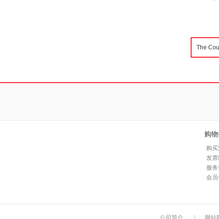
购物
购买
发票
服务
会员
公司简介
|
网站