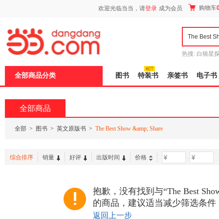
新
购物车
欢迎光临当当，请
登录
成为会员
窗
口
打
开
无
障
热搜:
白狼星
碍
师3
重建秦
说
全部商品分类
图书
特装书
亲签书
电子书
明
页
面,
按
全部商品
Ctrl
加
波
全部
>
图书
>
英文原版书
>
The Best Show &amp; Share
浪
键
打
综合排序
销量
好评
出版时间
价格
-
开
导
盲
模
抱歉，没有找到与“The Best Show 
式
的商品，建议适当减少筛选条件
返回上一步