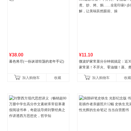
¥38.00
¥11.10
暮色将尽(一份诙谐坦荡的老年手记)
微波炉家常菜分分钟就搞定：近30
家常菜！不开火、零油烟！蒸、
炒、烤、焗……全彩印刷+步骤图
加入购物车
收藏
加入购物车
收藏
让美味跃然眼前、操