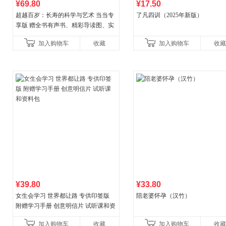
¥69.80
¥17.50
超越百岁：长寿的科学与艺术 当当专
了凡四训（2025年新版）
享版 赠全书有声书、精彩导读图、实
操教学视频 官方全新升级版 三大专属
加入购物车
收藏
加入购物车
收藏
权益
¥39.80
¥33.80
女生会学习 世界都让路 专供印签版
陪老婆怀孕（汉竹）
附赠学习手册 创意明信片 试听课和资
料包
加入购物车
收藏
加入购物车
收藏