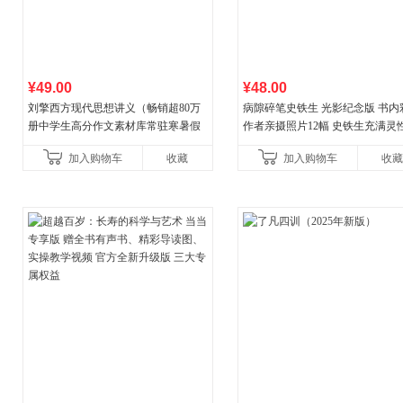
¥49.00
¥48.00
刘擎西方现代思想讲义（畅销超80万
病隙碎笔史铁生 光影纪念版 书内
册中学生高分作文素材库常驻寒暑假
作者亲摄照片12幅 史铁生充满灵
阅读书单，奇葩说导师刘擎经典之作
辉的生命笔记 当当自营图书
加入购物车
收藏
加入购物车
收藏
讲透西方思想史，哲学知