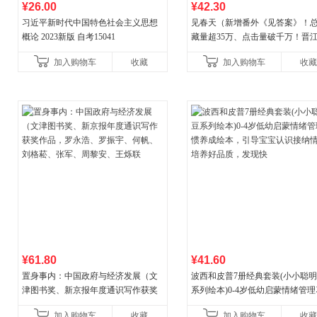
¥26.00
¥42.30
习近平新时代中国特色社会主义思想
见春天（新增番外《见答案》！
概论 2023新版 自考15041
藏量超35万、点击量破千万！晋
气作者 纵虎嗅花 催泪之作！）
加入购物车
收藏
加入购物车
收藏
¥61.80
¥41.60
置身事内：中国政府与经济发展（文
波西和皮普7册经典套装(小小聪
津图书奖、新京报年度通识写作获奖
系列绘本)0-4岁低幼启蒙情绪管
作品，罗永浩、罗振宇、何帆、刘格
养成绘本，引导宝宝认识接纳情
加入购物车
收藏
加入购物车
收藏