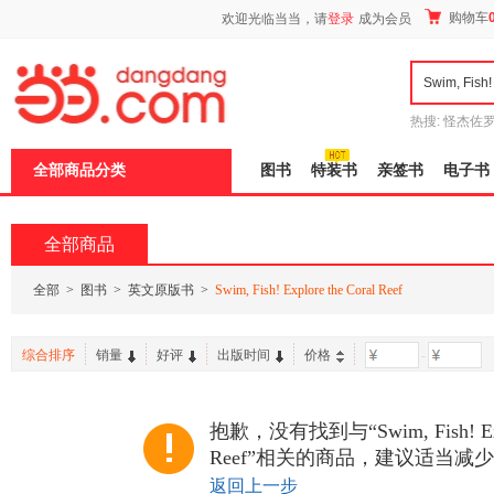
新
购物车
欢迎光临当当，请
登录
成为会员
窗
口
打
开
无
障
热搜:
怪杰佐
碍
谎
吾辈如神
说
全部商品分类
图书
特装书
亲签书
电子书
明
页
面,
按
全部商品
Ctrl
加
波
全部
>
图书
>
英文原版书
>
Swim, Fish! Explore the Coral Reef
浪
键
打
综合排序
销量
好评
出版时间
价格
-
开
导
盲
模
抱歉，没有找到与“Swim, Fish! Explo
式
Reef”相关的商品，建议适当减
返回上一步