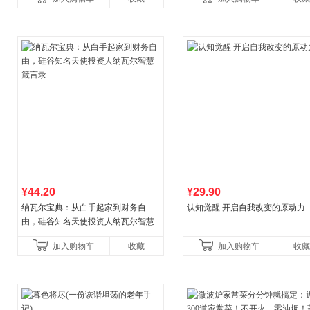
菘、张军、周黎安、王烁联
养好品质，发现快
¥44.20
¥29.90
纳瓦尔宝典：从白手起家到财务自
认知觉醒 开启自我改变的原动力
由，硅谷知名天使投资人纳瓦尔智慧
箴言录
加入购物车
收藏
加入购物车
收藏