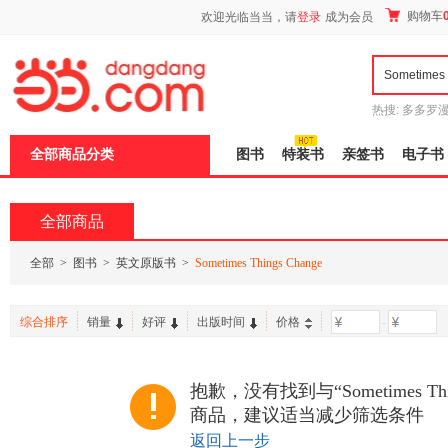
新
购物车
欢迎光临当当，请
登录
成为会员
窗
口
打
开
无
障
热搜:
多多罗
碍
传说
十日终
说
全部商品分类
图书
特装书
亲签书
电子书
明
页
面,
按
全部商品
Ctrl
加
波
全部
>
图书
>
英文原版书
>
Sometimes Things Change
浪
键
打
综合排序
销量
好评
出版时间
价格
-
开
导
盲
模
抱歉，没有找到与“Sometimes Thi
式
商品，建议适当减少筛选条件
返回上一步