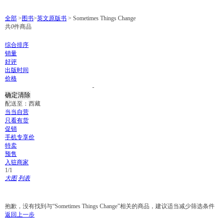
全部
>
图书
>
英文原版书
>
Sometimes Things Change
共
0
件商品
综合排序
销量
好评
出版时间
价格
-
配送至：
西藏
当当自营
只看有货
促销
手机专享价
特卖
预售
入驻商家
1
/1
大图
列表
抱歉，没有找到与“Sometimes Things Change”相关的商品，建议适当减少筛选条件
返回上一步