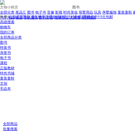
文物小精灵
图书
全部分类
尾品汇
图书
电子书
音像
影视
时尚美妆
母婴用品
玩具
孕婴服饰
童装童鞋
热搜:
白狼星探险队
读红楼
学习观
好妈妈胜过好老师3
重建秦史
9.9元包邮
汽车用品
食品
手机通讯
数码影音
电脑办公
大家电
家用电器
高级搜索
购物车
我的订单
全部商品分类
图书
特装书
亲签书
电子书
课程
正版教材
特色书城
童装童鞋
文创
毛边本
全部商品
批量搜索