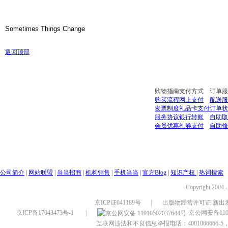
返回顶部
购物指南
支付方式
订单服
购买流程
网上支付
配送服
发票制度
礼品卡支付
订单状
服务协议
银行转账
自助取
会员优惠
礼券支付
自助修
公司简介
|
网站联盟
|
当当招商
|
机构销售
|
手机当当
|
官方Blog
|
知识产权
|
热词搜索
Copyright 2004 
京ICP证041189号
|
出版物经营许可证 新出发
京ICP备17043473号-1
|
京公网安备1101
互联网违法和不良信息举报电话：4001066666-5，