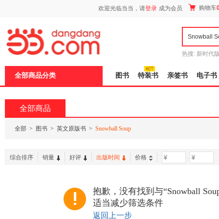
新
购物车
欢迎光临当当，请
登录
成为会员
窗
口
打
开
无
障
热搜:
新时代
碍
有兽焉全集
说
全部商品分类
图书
特装书
亲签书
电子书
明
页
面,
按
全部商品
Ctrl
加
波
全部
>
图书
>
英文原版书
>
Snowball Soup
浪
键
打
综合排序
销量
好评
出版时间
价格
-
开
导
盲
模
抱歉，没有找到与“Snowball S
式
适当减少筛选条件
返回上一步