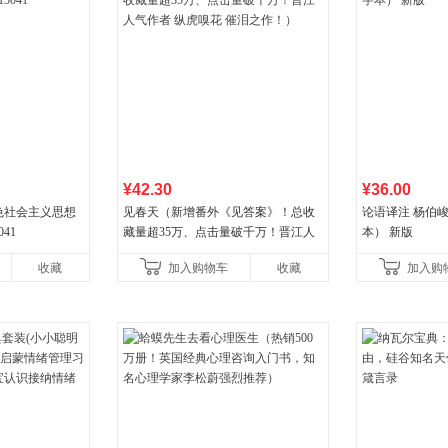
¥42.30
¥36.00
色社会主义思想
见春天（新增番外《见答案》！总收
论语译注 杨伯
041
藏量超35万、点击量破千万！晋江人
本） 新版
气作者 纵虎嗅花 催泪之作！）
收藏
加入购物车
收藏
加入购