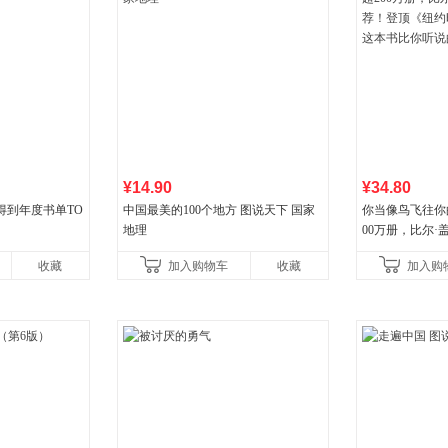
¥14.90
¥34.80
4得到年度书单TO
中国最美的100个地方 图说天下 国家
你当像鸟飞往你
地理
00万册，比尔
顶《纽约时报》
收藏
加入购物车
收藏
加入购
比你听说的还要