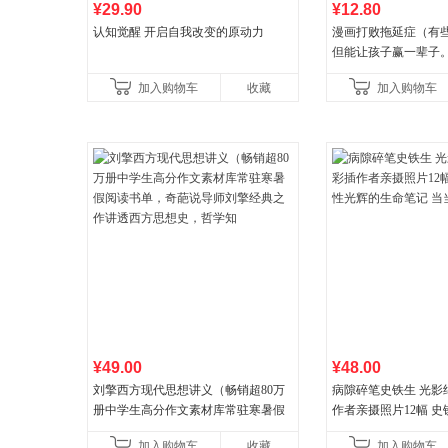
¥29.90
¥12.80
认知觉醒 开启自我改变的原动力
漫画打败拖延症（有
但能让孩子赢一辈子
强自信、把握机遇、
加入购物车
收藏
加入购物车
合“小行动”触发大脑
¥49.00
¥48.00
刘擎西方现代思想讲义（畅销超80万
病隙碎笔史铁生 光影
册中学生高分作文素材库常驻寒暑假
作者亲摄照片12幅 
阅读书单，奇葩说导师刘擎经典之作
辉的生命笔记 当当自
加入购物车
收藏
加入购物车