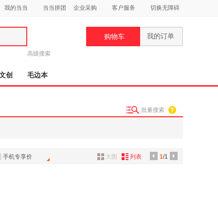
我的当当
当当拼团
企业采购
客户服务
切换无障碍
我的订单
购物车
类
高级搜索
文创
毛边本
批量搜索
妆
品
饰
手机专享价
大图
列表
1
/1
鞋
用
饰