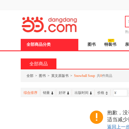
新
窗
口
打
开
无
障
热
碍
说
全部商品分类
图书
特装书
亲
明
页
面,
按
全部商品
Ctrl
加
波
全部
>
图书
>
英文原版书
>
Snowball Soup
共
0
件商品
浪
键
打
综合排序
销量
好评
出版时间
价格
-
开
导
盲
模
抱歉，没有
式
适当减少
返回上一