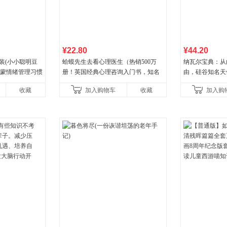
¥22.80
¥44.20
装(小小聪明豆
蛤蟆先生去看心理医生（热销500万
纳瓦尔宝典：从
启蒙情绪管理习惯
册！英国经典心理咨询入门书，知名
由，硅谷知名天
认识接纳情绪培
心理学家李松蔚强烈推荐）
箴言录
收藏
加入购物车
收藏
加入购