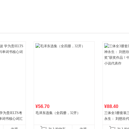
箱包皮
手表饰
运动户
汽车用
食品
手机通
数码影
电脑办
大家电
家用电
¥56.70
¥88.40
为贵IELTS考
毛泽东选集（全四册，32开）
三体全3册套装三
单词书核心词汇
永生： 刘慈欣
奖”获奖作品！