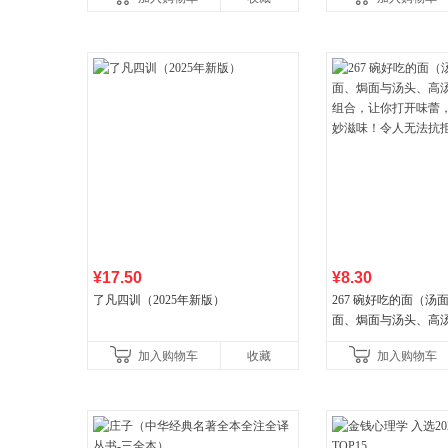
讲透西方思想史，哲学知
¥17.50
¥8.30
了凡四训（2025年新版）
267 碗好吃的面（汤
面、焗面与汤头、高
组合，让你打开味蕾
加入购物车
收藏
加入购物车
妙滋味！令人无法抗