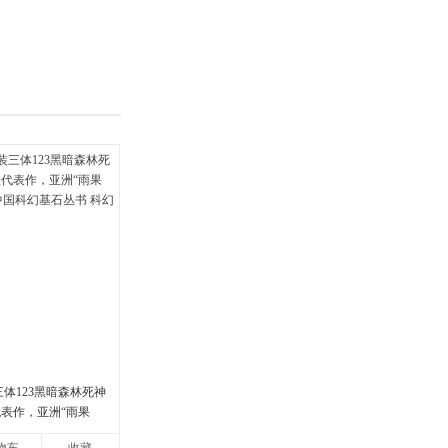
具
品
外
品
讯
音
公
器
体123黑暗森林死神
代表作，亚洲“雨果
中国科幻基石丛书 科幻