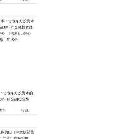
：古老东方投资术的
30年的金融投资经
报》《洛杉矶时报》
物车
收藏
荐！知名金