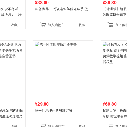
¥38.00
¥39.80
些知识不考试，
暮色将尽(一份诙谐坦荡的老年手记)
【普通版】如果
。减少压力、增
残晖篇篇全套正版
培养自律，结
8周年纪念版套
收藏
加入购物车
收藏
加入购
行动开
儿童西游喵知识
¥29.80
¥69.80
纪念版 书内彩插
第一性原理穿透思维定势
超越百岁：长寿
史铁生充满灵性光
享版 赠全书有
营图书
操教学视频 官
收藏
加入购物车
收藏
加入购