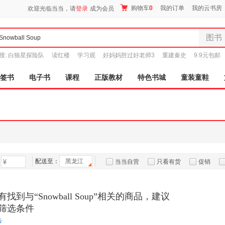
购物车
0
我的订单
我的云书房
欢迎光临当当，请
登录
成为会员
图书
全部分
搜:
白狼星探险队
读红楼
学习观
好妈妈胜过好老师3
重建秦史
9.9元包邮
尾品汇
图书
签书
电子书
课程
正版教材
特色书城
童装童鞋
电子书
音像
影视
时尚美
母婴用
玩具
配送至：
黑龙江
孕婴服
当当自营
只看有货
促销
童装童
特卖
预售
入驻商家
家居日
找到与“Snowball Soup”相关的商品，建议
家具装
筛选条件
服装
步
鞋