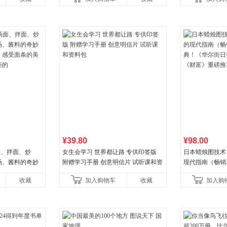
权益
¥39.80
¥98.00
面、拌面、炒
女生会学习 世界都让路 专供印签版
日本蜡烛图技术
汤、酱料的奇妙
附赠学习手册 创意明信片 试听课和资
现代指南（畅销
，感受面条的美
料包
典！《华尔街日
收藏
加入购物车
收藏
加入购
拒的
《财富》重磅推