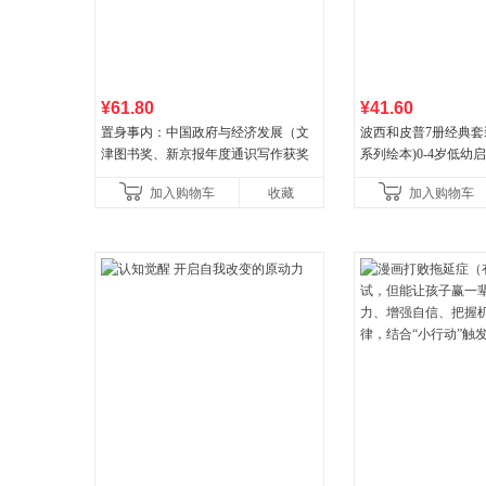
¥61.80
¥41.60
置身事内：中国政府与经济发展（文
波西和皮普7册经典套
津图书奖、新京报年度通识写作获奖
系列绘本)0-4岁低幼
作品，罗永浩、罗振宇、何帆、刘格
养成绘本，引导宝宝
加入购物车
收藏
加入购物车
菘、张军、周黎安、王烁联
养好品质，发现快