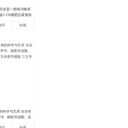
历史是一群喵16晚清
1-156册肥志著漫画
装3册小学生课外阅读
物车
收藏
的科学与艺术 当当专
声书、精彩导读图、实
方全新升级版 三大专属
物车
收藏