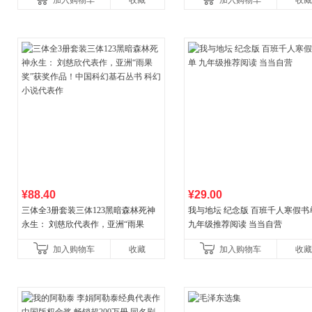
加入购物车
收藏
加入购物车
收藏
¥88.40
¥29.00
三体全3册套装三体123黑暗森林死神
我与地坛 纪念版 百班千人寒假书
永生： 刘慈欣代表作，亚洲“雨果
九年级推荐阅读 当当自营
奖”获奖作品！中国科幻基石丛书 科幻
加入购物车
收藏
加入购物车
收藏
小说代表作