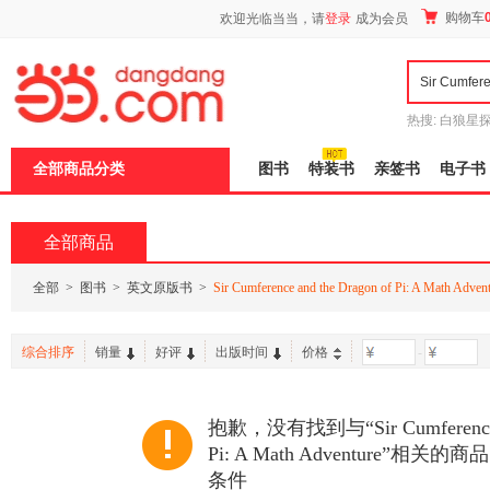
新
购物车
欢迎光临当当，请
登录
成为会员
窗
口
打
开
无
障
热搜:
白狼星
碍
师3
重建秦
说
全部商品分类
图书
特装书
亲签书
电子书
明
页
面,
按
全部商品
Ctrl
加
波
全部
>
图书
>
英文原版书
>
Sir Cumference and the Dragon of Pi: A Math Adven
浪
键
打
综合排序
销量
好评
出版时间
价格
-
开
导
盲
模
抱歉，没有找到与“Sir Cumference an
式
Pi: A Math Adventure”
条件