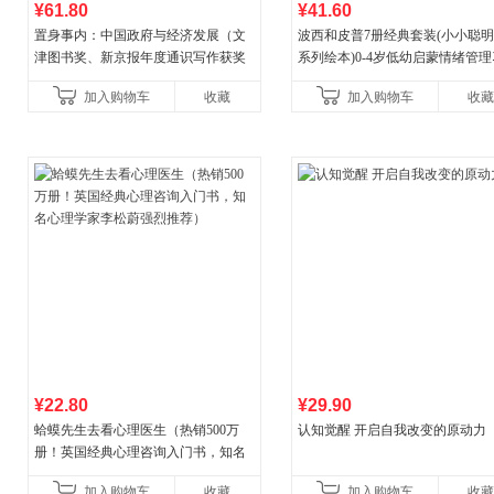
¥61.80
¥41.60
置身事内：中国政府与经济发展（文
波西和皮普7册经典套装(小小聪
津图书奖、新京报年度通识写作获奖
系列绘本)0-4岁低幼启蒙情绪管
作品，罗永浩、罗振宇、何帆、刘格
养成绘本，引导宝宝认识接纳情
加入购物车
收藏
加入购物车
收藏
菘、张军、周黎安、王烁联
养好品质，发现快
¥22.80
¥29.90
蛤蟆先生去看心理医生（热销500万
认知觉醒 开启自我改变的原动力
册！英国经典心理咨询入门书，知名
心理学家李松蔚强烈推荐）
加入购物车
收藏
加入购物车
收藏