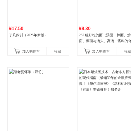
¥17.50
¥8.30
了凡四训（2025年新版）
267 碗好吃的面（汤面、拌面、炒
面、焗面与汤头、高汤、酱料的
组合，让你打开味蕾，感受面条
加入购物车
收藏
加入购物车
收藏
妙滋味！令人无法抗拒的