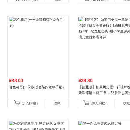
¥38.00
¥39.80
暮色将尽(一份诙谐坦荡的老年手记)
【普通版】如果历史是一群喵16
残晖篇篇全套正版1-156册肥志著
8周年纪念版套装3册小学生课外
加入购物车
收藏
加入购物车
收藏
儿童西游喵知识