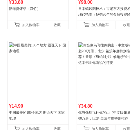
¥33.80
¥98.00
陪老婆怀孕（汉竹）
日本蜡烛图技术：古老东方投资
现代指南（畅销30年的金融投资
典！《华尔街日报》《洛杉矶时
加入购物车
收藏
加入购物车
收藏
《财富》重磅推荐！知名金
¥14.90
¥34.80
中国最美的100个地方 图说天下 国家
你当像鸟飞往你的山（中文版销量
地理
00万册，比尔·盖茨年度特别推荐
顶《纽约时报》畅销榜80+周，这
加入购物车
收藏
加入购物车
收藏