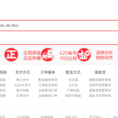
箱包皮
手表饰
运动户
汽车用
食品
手机通
数码影
电脑办
大家电
家用电
指南
支付方式
订单服务
配送方式
退换货
流程
网上支付
配送服务查询
当日递
退换货服务查询
制度
礼品卡支付
订单状态说明
次日达
自助申请退换货
协议
银行转账
自助取消订单
订单自提
退换货进度查询
优惠
礼券支付
自助修改订单
验货与签收
退款方式和时间
联盟
|
当当招商
|
机构销售
|
手机当当
|
官方Blog
|
知