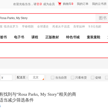
购物车
0
我的订单
我的云书房
欢迎光临当当，请
登录
成为会员
图书
全部分
搜:
怪杰佐罗力
早春晴朗
全球通史
死者从不说谎
吾辈如神
9.9元包邮
尾品汇
图书
签书
电子书
课程
正版教材
特色书城
童装童鞋
电子书
音像
影视
时尚美
母婴用
玩具
配送至：
北京
孕婴服
当当自营
只看有货
促销
童装童
特卖
预售
入驻商家
家居日
到与“Rosa Parks, My Story”相关的商
家具装
适当减少筛选条件
服装
步
鞋