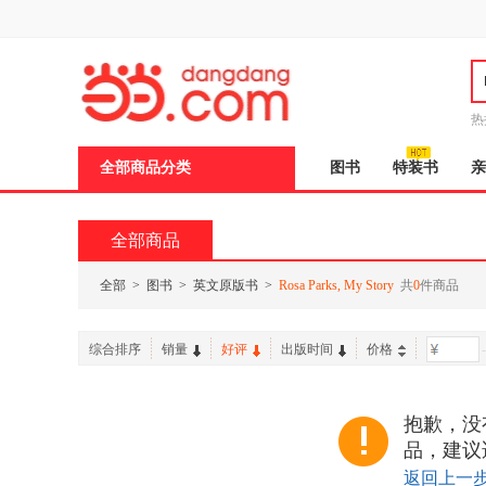
新
窗
口
打
开
无
障
热
碍
说
全部商品分类
图书
特装书
亲
明
页
面,
按
全部商品
Ctrl
加
波
全部
>
图书
>
英文原版书
>
Rosa Parks, My Story
共
0
件商品
浪
键
打
综合排序
销量
好评
出版时间
价格
-
开
导
盲
模
抱歉，没有找
式
品，建议
返回上一