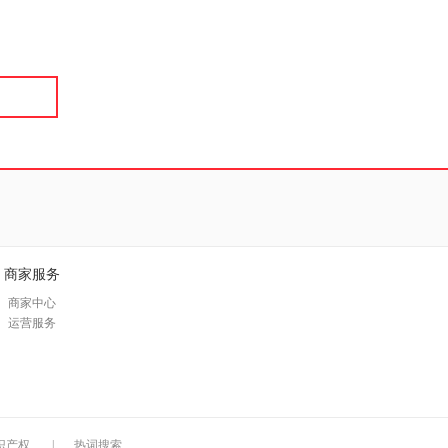
具
品
外
品
讯
音
公
器
商家服务
商家中心
运营服务
识产权
|
热词搜索