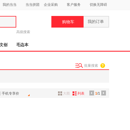
我的当当
当当拼团
企业采购
客户服务
切换无障碍
我的订单
购物车
类
高级搜索
文创
毛边本
批量搜索
妆
品
饰
手机专享价
大图
列表
1
/1
鞋
用
饰