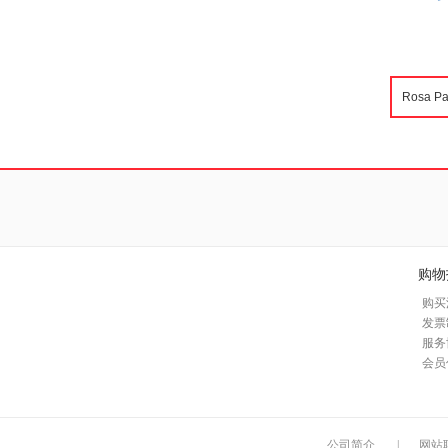
购物
购买
发票
服务
会员
公司简介
|
网站