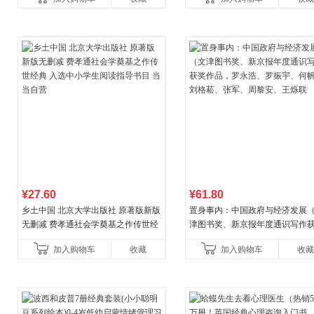
¥27.60
¥61.80
乡土中国 北京大学出版社 原著版新版
置身事内：中国政府与经济发展
无删减 费孝通社会学奠基之作传世经
津图书奖、新京报年度通识写作
典 入选中小学生阅读指导书目 当当自
作品，罗永浩、罗振宇、何帆、
加入购物车
收藏
加入购物车
收藏
营
菘、张军、周黎安、王烁联