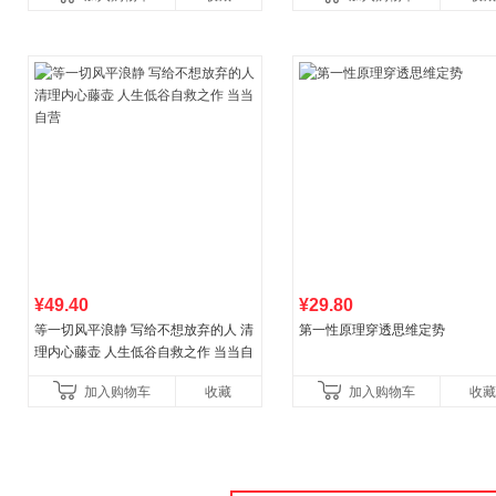
讲透西方思想史，哲学知
¥49.40
¥29.80
等一切风平浪静 写给不想放弃的人 清
第一性原理穿透思维定势
理内心藤壶 人生低谷自救之作 当当自
营
加入购物车
收藏
加入购物车
收藏