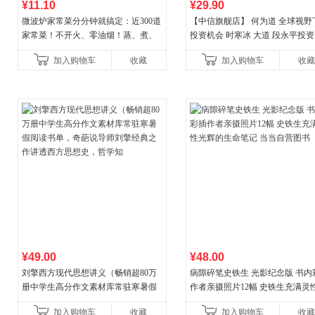
¥11.10
¥29.90
微波炉家常菜分分钟就搞定：近300道
【中信旗舰店】 何为道 全球视野
家常菜！不开火、零油烟！蒸、煮、
投资机会 时寒冰 大道 段永平投
炒、烤、焗……全彩印刷+步骤图解，
答录穷查理宝典 红利指数基金指
加入购物车
收藏
加入购物车
收藏
让美味跃然眼前、操
格之道 纳瓦尔
¥49.00
¥48.00
刘擎西方现代思想讲义（畅销超80万
病隙碎笔史铁生 光影纪念版 书内
册中学生高分作文素材库常驻寒暑假
作者亲摄照片12幅 史铁生充满灵
阅读书单，奇葩说导师刘擎经典之作
辉的生命笔记 当当自营图书
加入购物车
收藏
加入购物车
收藏