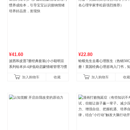
¥41.60
¥22.80
波西和皮普7册经典套装(小小聪明豆
蛤蟆先生去看心理医生（热销500
系列绘本)0-4岁低幼启蒙情绪管理习惯
册！英国经典心理咨询入门书，
养成绘本，引导宝宝认识接纳情绪培
心理学家李松蔚强烈推荐）
加入购物车
收藏
加入购物车
收藏
养好品质，发现快