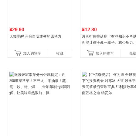
¥29.90
¥12.80
认知觉醒 开启自我改变的原动力
漫画打败拖延症（有些知识不考
但能让孩子赢一辈子。减少压力
强自信、把握机遇、培养自律，
加入购物车
收藏
加入购物车
收藏
合“小行动”触发大脑行动开