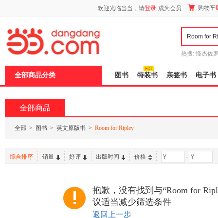
新
购物车
欢迎光临当当，请
登录
成为会员
窗
口
打
开
无
障
热搜:
怪杰佐
碍
谎
吾辈如神
说
全部商品分类
图书
特装书
亲签书
电子书
明
页
面,
按
全部商品
Ctrl
加
波
全部
>
图书
>
英文原版书
>
Room for Ripley
浪
键
打
综合排序
销量
好评
出版时间
价格
-
开
导
盲
模
抱歉，没有找到与“Room for Ri
式
议适当减少筛选条件
返回上一步