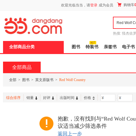
新
购物车
欢迎光临当当，请
登录
成为会员
窗
口
打
开
无
障
热搜:
怪杰佐
碍
谎
吾辈如神
说
全部商品分类
图书
特装书
亲签书
电子书
明
页
面,
按
全部商品
Ctrl
加
波
全部
>
图书
>
英文原版书
>
Red Wolf Country
浪
键
打
综合排序
销量
好评
出版时间
价格
-
开
导
盲
模
抱歉，没有找到与“Red Wolf Co
式
议适当减少筛选条件
返回上一步