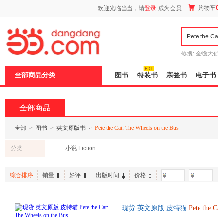
新
购物车
欢迎光临当当，请
登录
成为会员
窗
口
打
开
无
障
热搜:
金蟾大
碍
边带走
耶路
说
全部商品分类
图书
特装书
亲签书
电子书
明
页
面,
按
全部商品
Ctrl
加
波
全部
>
图书
>
英文原版书
>
Pete the Cat: The Wheels on the Bus
浪
键
分类
小说 Fiction
打
开
导
综合排序
销量
好评
出版时间
价格
-
盲
模
式
现货 英文原版 皮特猫
Pete
the
C