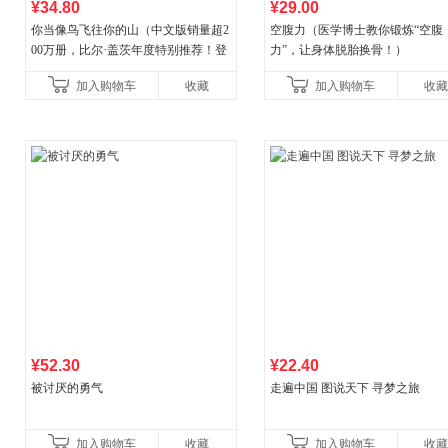
¥34.80
¥29.00
你当像鸟飞往你的山（中文版销量超2
空腹力（医学博士教你锻炼“空腹
00万册，比尔·盖茨年度特别推荐！登
力”，让身体脱胎换骨！）
顶《纽约时报》畅销榜80+周，这本书
加入购物车
收藏
加入购物车
收藏
比你听说的还要
¥52.30
¥22.40
被讨厌的勇气
走遍中国 图说天下 寻梦之旅
加入购物车
收藏
加入购物车
收藏