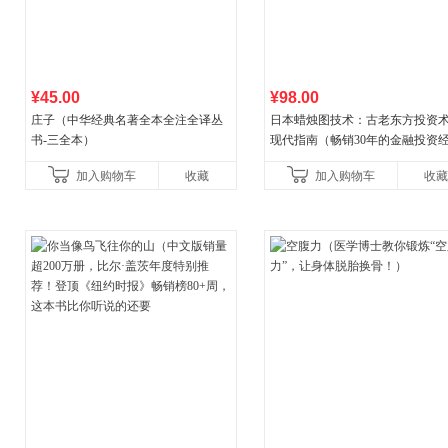
¥45.00
¥98.00
庄子（中华经典名著全本全注全译丛
日本蜡烛图技术：古老东方投资
书-三全本）
现代指南（畅销30年的金融投资
典！《华尔街日报》《洛杉矶时
加入购物车
收藏
加入购物车
收藏
《财富》重磅推荐！知名金