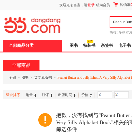
新
购物车
欢迎光临当当，请
登录
成为会员
窗
口
打
开
无
障
热搜:
多多罗
碍
传说
十日终
说
全部商品分类
图书
特装书
亲签书
电子书
明
页
面,
按
全部商品
Ctrl
加
波
全部
>
图书
>
英文原版书
>
Peanut Butter and Jellyfishes: A Very Silly Alphabet
浪
键
打
综合排序
销量
好评
出版时间
价格
-
开
导
盲
模
抱歉，没有找到与“Peanut Butter and 
式
Very Silly Alphabet Boo
筛选条件