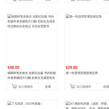
儿童西游喵知识
¥48.00
¥29.80
病隙碎笔史铁生 光影纪念版 书内彩插
第一性原理穿透思维定势
作者亲摄照片12幅 史铁生充满灵性光
辉的生命笔记 当当自营图书
加入购物车
收藏
加入购物车
收藏