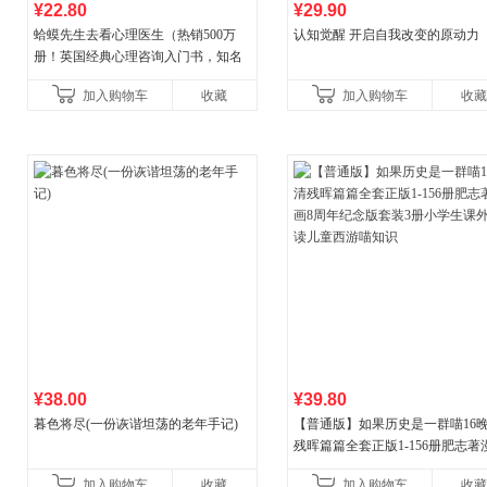
¥22.80
¥29.90
蛤蟆先生去看心理医生（热销500万
认知觉醒 开启自我改变的原动力
册！英国经典心理咨询入门书，知名
心理学家李松蔚强烈推荐）
加入购物车
收藏
加入购物车
收藏
¥38.00
¥39.80
暮色将尽(一份诙谐坦荡的老年手记)
【普通版】如果历史是一群喵16
残晖篇篇全套正版1-156册肥志著
8周年纪念版套装3册小学生课外
加入购物车
收藏
加入购物车
收藏