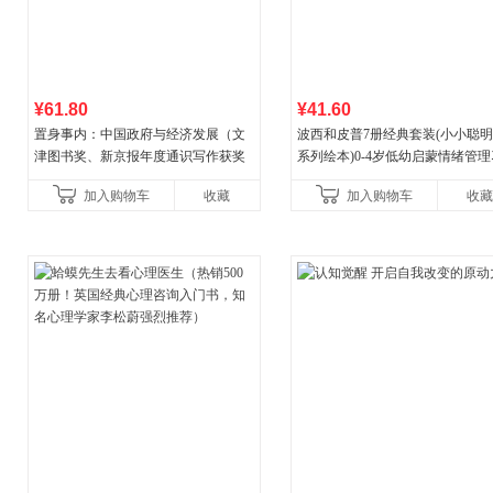
¥61.80
¥41.60
置身事内：中国政府与经济发展（文
波西和皮普7册经典套装(小小聪
津图书奖、新京报年度通识写作获奖
系列绘本)0-4岁低幼启蒙情绪管
作品，罗永浩、罗振宇、何帆、刘格
养成绘本，引导宝宝认识接纳情
加入购物车
收藏
加入购物车
收藏
菘、张军、周黎安、王烁联
养好品质，发现快