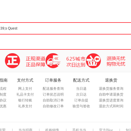
箱包皮
手表饰
运动户
汽车用
食品
手机通
数码影
电脑办
大家电
家用电
指南
支付方式
订单服务
配送方式
退换货
流程
网上支付
配送服务查询
当日递
退换货服务查询
制度
礼品卡支付
订单状态说明
次日达
自助申请退换货
协议
银行转账
自助取消订单
订单自提
退换货进度查询
优惠
礼券支付
自助修改订单
验货与签收
退款方式和时间
联盟
|
当当招商
|
机构销售
|
手机当当
|
官方Blog
|
知