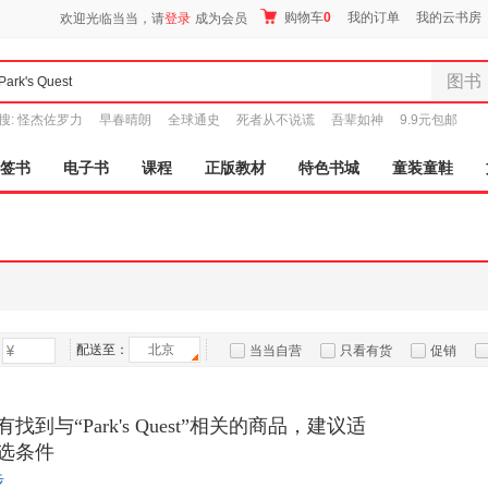
购物车
0
我的订单
我的云书房
欢迎光临当当，请
登录
成为会员
图书
全部分
搜:
怪杰佐罗力
早春晴朗
全球通史
死者从不说谎
吾辈如神
9.9元包邮
尾品汇
图书
签书
电子书
课程
正版教材
特色书城
童装童鞋
电子书
音像
影视
时尚美
母婴用
玩具
配送至：
北京
孕婴服
当当自营
只看有货
促销
童装童
特卖
预售
入驻商家
家居日
找到与“Park's Quest”相关的商品，建议适
家具装
选条件
服装
步
鞋