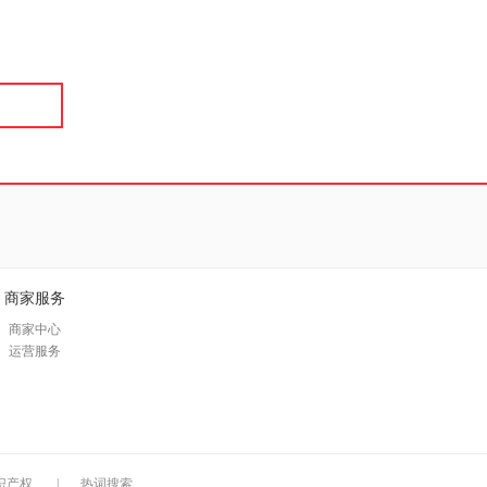
具
品
外
品
讯
音
公
器
商家服务
商家中心
运营服务
识产权
|
热词搜索