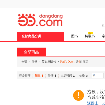
新
窗
口
打
开
无
障
热
碍
说
全部商品分类
图书
特装书
亲
明
页
面,
按
全部商品
Ctrl
加
波
全部
>
图书
>
英文原版书
>
Park's Quest
共
0
件商品
浪
键
打
综合排序
销量
好评
出版时间
价格
-
开
导
盲
模
抱歉，没有
式
当减少筛
返回上一