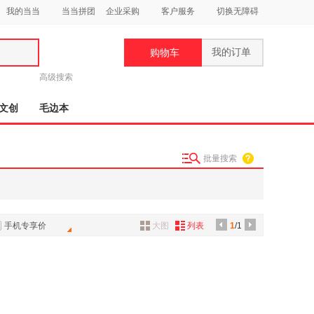
我的当当
当当拼团
企业采购
客户服务
切换无障碍
我的订单
购物车
类
高级搜索
文创
毛边本
批量搜索
妆
品
饰
手机专享价
大图
列表
1
/1
鞋
用
饰