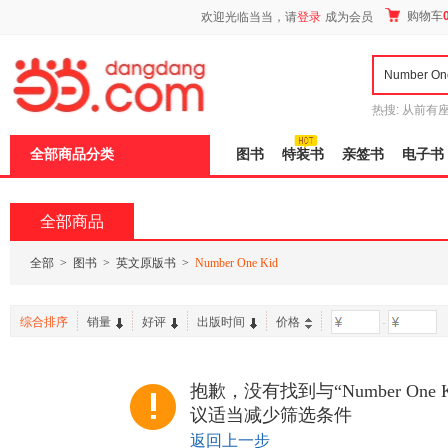
新
购物车
欢迎光临当当，请
登录
成为会员
窗
口
打
开
无
障
热搜:
从前有
碍
五种时间
9
说
全部商品分类
图书
特装书
亲签书
电子书
明
页
面,
按
全部商品
Ctrl
加
波
全部
>
图书
>
英文原版书
>
Number One Kid
浪
键
打
综合排序
销量
好评
出版时间
价格
-
开
导
盲
模
抱歉，没有找到与“Number One
式
议适当减少筛选条件
返回上一步