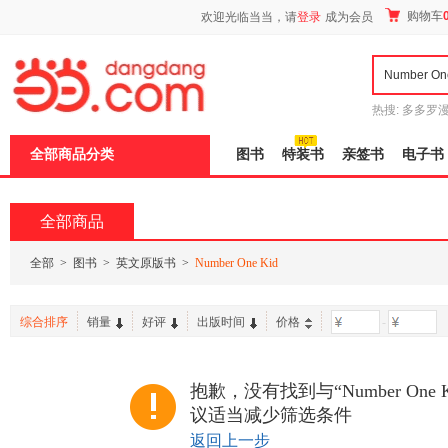
新
购物车
欢迎光临当当，请
登录
成为会员
窗
口
打
开
无
障
热搜:
多多罗
碍
传说
十日终
说
全部商品分类
图书
特装书
亲签书
电子书
明
页
面,
按
全部商品
Ctrl
加
波
全部
>
图书
>
英文原版书
>
Number One Kid
浪
键
打
综合排序
销量
好评
出版时间
价格
-
开
导
盲
模
抱歉，没有找到与“Number One
式
议适当减少筛选条件
返回上一步