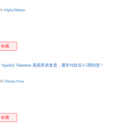
箱包皮
26
/
Alpha Editions
手表饰
运动户
汽车用
食品
手机通
收藏
数码影
电脑办
大家电
y Sparkly Valentine 美国库房发货，通常付款后3-5周到货！
家用电
-16
/
Disney Press
收藏