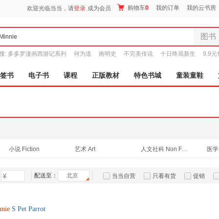
购物车
0
我的订单
我的云书房
欢迎光临当当，请
登录
成为会员
图书
全部分
搜:
多多罗漫画西游记系列
何为道
南明史
不完美传说
十日终焉新生
9.9
尾品汇
图书
签书
电子书
课程
正版教材
特色书城
童装童鞋
电子书
音像
影视
时尚美
母婴用
玩具
小说 Fiction
艺术 Art
人文社科 Non Fiction
医学 
孕婴服
家庭与育儿 Parenting & Families
家居 Home & Garden
美食 Cooking, Food & Wine
童装童
配送至：
北京
当当自营
只看有货
促销
家居日
特卖
预售
入驻商家
家具装
服装
nie
S Pet Parrot
鞋