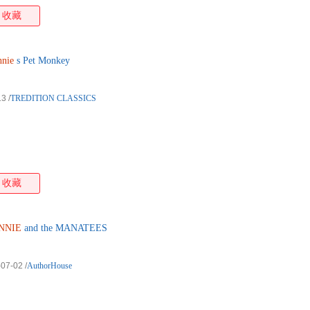
收藏
nie
s Pet Monkey
13
/
TREDITION CLASSICS
收藏
NNIE
and the MANATEES
-07-02
/
AuthorHouse