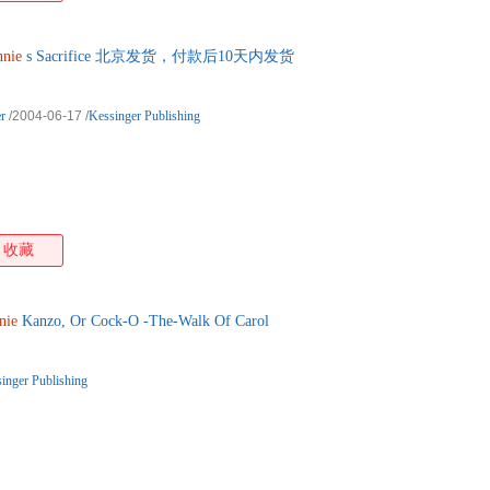
nie
s Sacrifice 北京发货，付款后10天内发货
r
/2004-06-17
/
Kessinger Publishing
收藏
nie
Kanzo, Or Cock-O -The-Walk Of Carol
inger Publishing