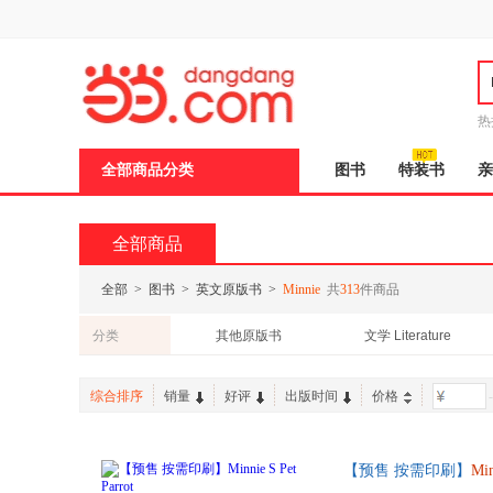
新
窗
口
打
开
无
障
热
碍
说
全部商品分类
图书
特装书
亲
明
页
面,
按
全部商品
Ctrl
加
波
全部
>
图书
>
英文原版书
>
Minnie
共
313
件商品
浪
键
分类
其他原版书
文学 Literature
打
开
学习 考试
工具书 Reference
导
综合排序
销量
好评
出版时间
价格
-
计算机 Computers & Internet
盲
模
式
【预售 按需印刷】
Min