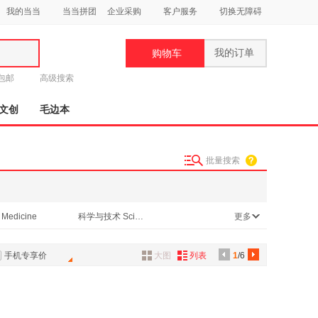
我的当当
当当拼团
企业采购
客户服务
切换无障碍
我的订单
购物车
类
元包邮
高级搜索
文创
毛边本
批量搜索
妆
品
Medicine
科学与技术 Science & Techology
更多
饰
健康与心理 Health, Mind & Body
传记 Biographies & Memoirs
鞋
手机专享价
大图
列表
1
/6
用
饰