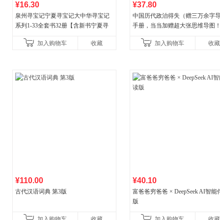
¥16.30
¥37.80
泉州寻宝记宁夏寻宝记大中华寻宝记
中国历代政治得失（赠三万余字
系列1-33全套书32册【含新书宁夏寻
手册，当当加赠超大张思维导图
宝记】当当自营正版6-12岁新疆海南
穆经典名著，1977年原版授权，
加入购物车
收藏
加入购物车
收藏
广东福建河北黑
书社最新修订！中学生
¥110.00
¥40.10
古代汉语词典 第3版
富爸爸穷爸爸 × DeepSeek AI智
版
加入购物车
收藏
加入购物车
收藏