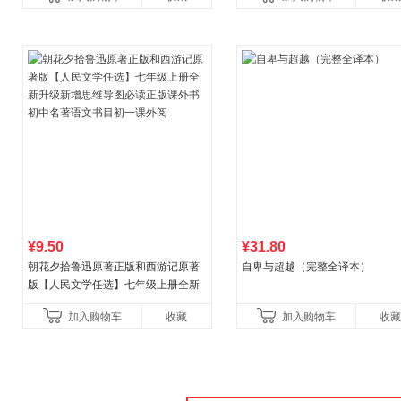
健养生百科读物当
¥9.50
¥31.80
朝花夕拾鲁迅原著正版和西游记原著
自卑与超越（完整全译本）
版【人民文学任选】七年级上册全新
升级新增思维导图必读正版课外书初
加入购物车
收藏
加入购物车
收藏
中名著语文书目初一课外阅