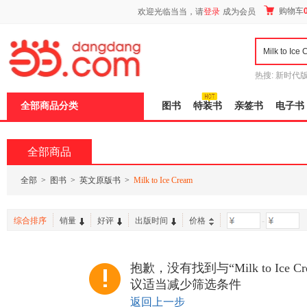
新
购物车
欢迎光临当当，请
登录
成为会员
窗
口
打
开
无
障
热搜:
新时代
碍
有兽焉全集
说
全部商品分类
图书
特装书
亲签书
电子书
明
页
面,
按
全部商品
Ctrl
加
波
全部
>
图书
>
英文原版书
>
Milk to Ice Cream
浪
键
打
综合排序
销量
好评
出版时间
价格
-
开
导
盲
模
抱歉，没有找到与“Milk to Ice
式
议适当减少筛选条件
返回上一步