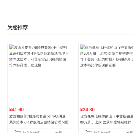
为您推荐
¥41.60
¥34.80
波西和皮普7册经典套装(小小聪明豆
你当像鸟飞往你的山（中文版销量
系列绘本)0-4岁低幼启蒙情绪管理习惯
00万册，比尔·盖茨年度特别推荐
养成绘本，引导宝宝认识接纳情绪培
顶《纽约时报》畅销榜80+周，这