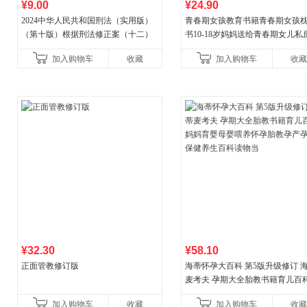
¥9.00
¥24.90
2024中华人民共和国刑法（实用版）
青春期女孩教育书籍青春期女孩
（第十版）根据刑法修正案（十二）
书10-18岁妈妈送给青春期女儿私
全新修订 团购电话:4001066666转6
女孩青春期生理少女成长与性知
加入购物车
收藏
加入购物车
收藏
育女孩发育叛逆期
¥32.30
¥58.10
正面管教修订版
海蒂怀孕大百科 第5版升级修订 
麦考夫 孕期大全胎教书籍育儿百科
妈育婴母婴喂养怀孕胎教孕产孕
加入购物车
收藏
加入购物车
收藏