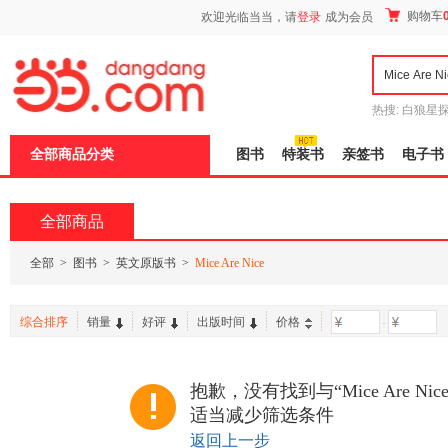
新
购物车
欢迎光临当当，请
登录
成为会员
窗
口
打
开
无
障
热搜:
白狼星
碍
师3
重建秦
说
全部商品分类
图书
特装书
亲签书
电子书
明
页
面,
按
全部商品
Ctrl
加
波
全部
>
图书
>
英文原版书
>
Mice Are Nice
浪
键
打
综合排序
销量
好评
出版时间
价格
-
开
导
盲
模
抱歉，没有找到与“Mice Are N
式
适当减少筛选条件
返回上一步