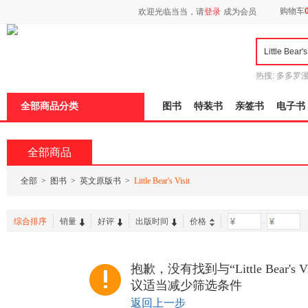
新
购物车
欢迎光临当当，请
登录
成为会员
窗
口
打
开
无
障
热搜:
多多罗
碍
传说
十日终
说
全部商品分类
图书
特装书
亲签书
电子书
明
页
面,
按
全部商品
Ctrl
加
波
全部
>
图书
>
英文原版书
>
Little Bear's Visit
浪
键
打
综合排序
销量
好评
出版时间
价格
-
开
导
盲
模
抱歉，没有找到与“Little Bear's
式
议适当减少筛选条件
返回上一步