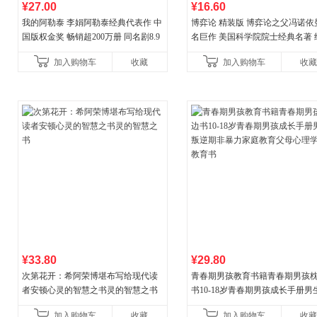
¥27.00
¥16.60
我的阿勒泰 李娟阿勒泰经典代表作 中
博弈论 精装版 博弈论之父冯诺依
国版权金奖 畅销超200万册 同名剧8.9
名巨作 美国科学院院士经典名著 
分爆款 北疆大地的旷野之梦 当当自营
理论经济学博弈论的诡计策略书
加入购物车
收藏
加入购物车
收藏
¥33.80
¥29.80
次第花开：希阿荣博堪布写给现代读
青春期男孩教育书籍青春期男孩
者安顿心灵的智慧之书灵的智慧之书
书10-18岁青春期男孩成长手册男
逆期非暴力家庭教育父母心理学
加入购物车
收藏
加入购物车
收藏