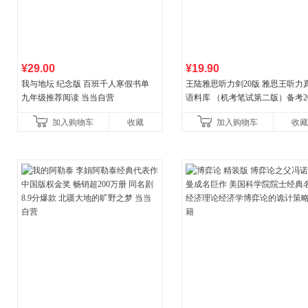
¥29.00
¥19.90
我与地坛 纪念版 百班千人寒假书单
王陆雅思听力剑20版 雅思王听力
九年级推荐阅读 当当自营
语料库 （机考笔试第二版）备考20
年新版领跑雅思听力IELTS听力
加入购物车
收藏
加入购物车
收藏
新增在