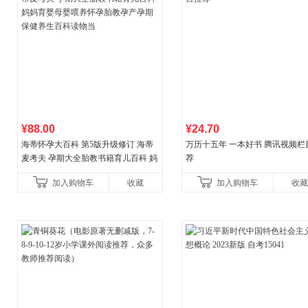
¥88.00
¥24.70
海蒂怀孕大百科 第5版升级修订 海蒂
万历十五年 一本好书 腾讯视频栏
麦考夫 孕期大全胎教书籍育儿百科 妈
荐
妈育婴母婴喂养怀孕胎教孕产孕期保
加入购物车
收藏
加入购物车
收藏
健养生百科读物当