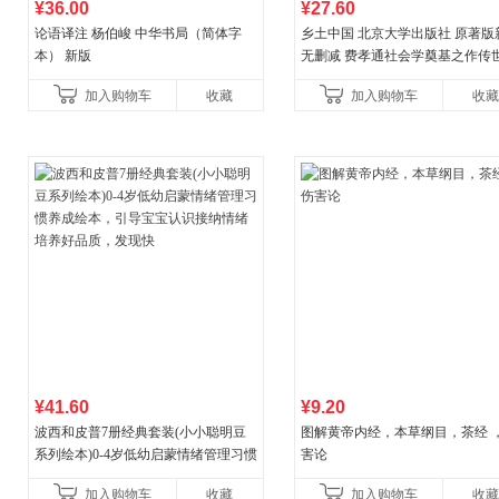
¥36.00
¥27.60
论语译注 杨伯峻 中华书局（简体字
乡土中国 北京大学出版社 原著版
本） 新版
无删减 费孝通社会学奠基之作传
典 入选中小学生阅读指导书目 当
加入购物车
收藏
加入购物车
收藏
营
¥41.60
¥9.20
波西和皮普7册经典套装(小小聪明豆
图解黄帝内经，本草纲目，茶经 
系列绘本)0-4岁低幼启蒙情绪管理习惯
害论
养成绘本，引导宝宝认识接纳情绪培
加入购物车
收藏
加入购物车
收藏