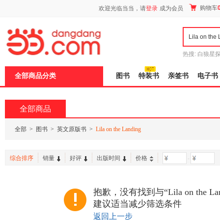
新
购物车
欢迎光临当当，请
登录
成为会员
窗
口
打
开
无
障
热搜:
白狼星
碍
师3
重建秦
说
全部商品分类
图书
特装书
亲签书
电子书
明
页
面,
按
全部商品
Ctrl
加
波
全部
>
图书
>
英文原版书
>
Lila on the Landing
浪
键
打
综合排序
销量
好评
出版时间
价格
-
开
导
盲
模
抱歉，没有找到与“Lila on the 
式
建议适当减少筛选条件
返回上一步