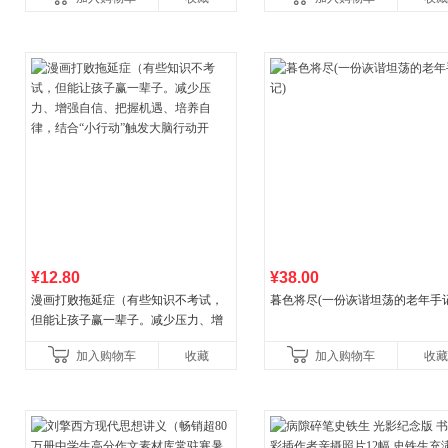
¥12.80
¥38.00
漫画打败拖延症（有些知识不考试，
暮色将尽(一份诙谐坦荡的老年手记
但能让孩子赢一辈子。减少压力、增
强自信、把握机遇、培养自律，结
加入购物车
收藏
加入购物车
收藏
合“小行动”触发大脑行动开