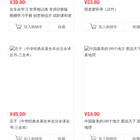
¥39.80
¥33.80
女生会学习 世界都让路 专供印签版
陪老婆怀孕（汉竹）
附赠学习手册 创意明信片 试听课和资
料包
加入购物车
收藏
加入购物车
收藏
¥45.00
¥14.90
庄子（中华经典名著全本全注全译丛
中国最美的100个地方 图说天下 
书-三全本）
地理
加入购物车
收藏
加入购物车
收藏