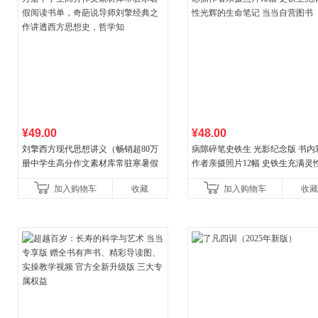
¥49.00
¥48.00
刘擎西方现代思想讲义（畅销超80万
病隙碎笔史铁生 光影纪念版 书内
册中学生高分作文素材库常驻寒暑假
作者亲摄照片12幅 史铁生充满灵
阅读书单，奇葩说导师刘擎经典之作
辉的生命笔记 当当自营图书
加入购物车
收藏
加入购物车
收藏
讲透西方思想史，哲学知