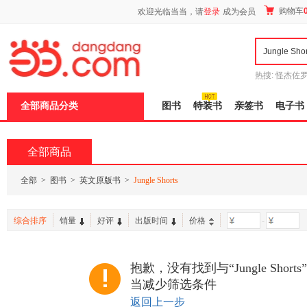
新
购物车
欢迎光临当当，请
登录
成为会员
窗
口
打
开
无
障
热搜:
怪杰佐
碍
谎
吾辈如神
说
全部商品分类
图书
特装书
亲签书
电子书
明
页
面,
按
全部商品
Ctrl
加
波
全部
>
图书
>
英文原版书
>
Jungle Shorts
浪
键
打
综合排序
销量
好评
出版时间
价格
-
开
导
盲
模
抱歉，没有找到与“Jungle Sho
式
当减少筛选条件
返回上一步