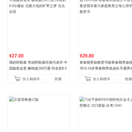
¥27.00
¥29.80
我的阿勒泰 李娟阿勒泰经典代表作 中
青春期男孩教育书籍青春期男孩
国版权金奖 畅销超200万册 同名剧8.9
书10-18岁青春期男孩成长手册男
分爆款 北疆大地的旷野之梦 当当自营
逆期非暴力家庭教育父母心理学
加入购物车
收藏
加入购物车
收藏
育书