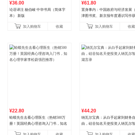
¥36.00
¥61.80
论语译注 杨伯峻 中华书局（简体字
置身事内：中国政府与经济发展
本） 新版
津图书奖、新京报年度通识写作
作品，罗永浩、罗振宇、何帆、
加入购物车
收藏
加入购物车
收藏
菘、张军、周黎安、王烁联
¥22.80
¥44.20
蛤蟆先生去看心理医生（热销500万
纳瓦尔宝典：从白手起家到财务
册！英国经典心理咨询入门书，知名
由，硅谷知名天使投资人纳瓦尔
心理学家李松蔚强烈推荐）
箴言录
加入购物车
收藏
加入购物车
收藏