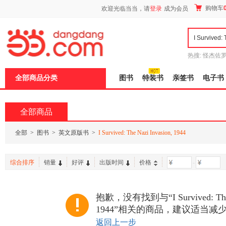
新
购物车
欢迎光临当当，请
登录
成为会员
窗
口
打
开
无
障
热搜:
怪杰佐
碍
谎
吾辈如神
说
全部商品分类
图书
特装书
亲签书
电子书
明
页
面,
按
全部商品
Ctrl
加
波
全部
>
图书
>
英文原版书
>
I Survived: The Nazi Invasion, 1944
浪
键
打
综合排序
销量
好评
出版时间
价格
-
开
导
盲
模
抱歉，没有找到与“I Survived: The N
式
1944”相关的商品，建议适当减
返回上一步