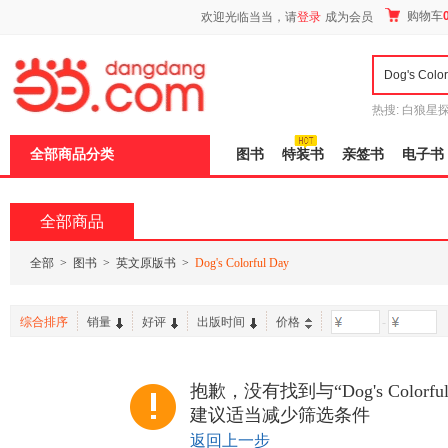
新
购物车
欢迎光临当当，请
登录
成为会员
窗
口
打
开
无
障
热搜:
白狼星
碍
师3
重建秦
说
全部商品分类
图书
特装书
亲签书
电子书
明
页
面,
按
全部商品
Ctrl
加
波
全部
>
图书
>
英文原版书
>
Dog's Colorful Day
浪
键
打
综合排序
销量
好评
出版时间
价格
-
开
导
盲
模
抱歉，没有找到与“Dog's Colorf
式
建议适当减少筛选条件
返回上一步