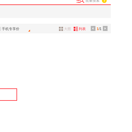
批量搜索
手机专享价
大图
列表
1
/1