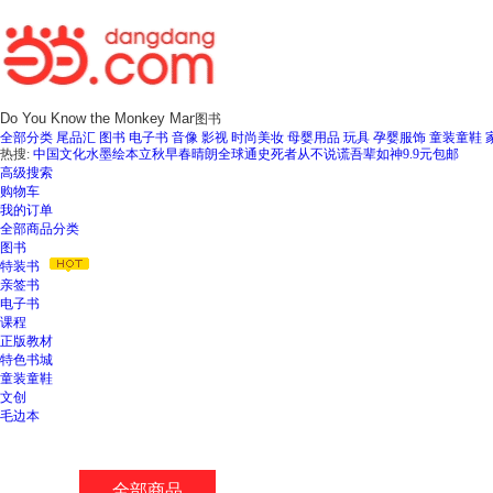
新
窗
口
打
开
无
图书
障
全部分类
尾品汇
图书
电子书
音像
影视
时尚美妆
母婴用品
玩具
孕婴服饰
童装童鞋
碍
热搜:
中国文化水墨绘本立秋
早春晴朗
全球通史
死者从不说谎
吾辈如神
9.9元包邮
说
高级搜索
明
购物车
页
我的订单
面,
全部商品分类
按
图书
Ctrl
特装书
加
亲签书
波
电子书
浪
课程
键
正版教材
打
特色书城
开
童装童鞋
导
文创
盲
毛边本
模
式
全部商品