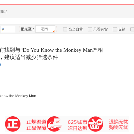
件商品
配送至：
湖南
当当自营
只看有货
促销
特卖
预售
入驻商家
到与“Do You Know the Monkey Man?”相
，建议适当减少筛选条件
步