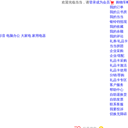
欢迎光临当当，请
登录
成为会员
购物车
0
我的订单
我的云书房
我的当当
银铃铛抵现
我的收藏
我的余额
影音
电脑办公
大家电
家用电器
我的评论
礼券/礼品卡
当当拼团
企业采购
企业/馆配
礼品卡采购
礼品卡激活
礼品卡使用
分销/荐购
礼品卡专区
客户服务
帮助中心
自助退换货
自助发票
联系客服
我要投诉
切换无障碍