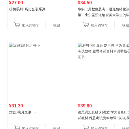
¥27.00
¥34.50
明朝系列+历史套装系列
事实（用数据思考，避免情绪化
策！比尔盖茨送给全美大学生的
礼物！比尔盖茨逢人就推荐的热
加入购物车
收藏
加入购物车
收藏
书！）读客经管文库
¥31.30
¥39.80
龙族3黑月之潮·下
雅思词汇真经 刘洪波 学为贵IELT
试教材 雅思考试资料单词书核心
书
加入购物车
收藏
加入购物车
收藏