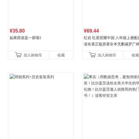
¥35.80
¥69.44
如果西游是一群喵1
红岩 红星照耀中国 八年级上册配
读名著正版原著全本无删减罗广
益言著套装共2册 红色经典阅读书
加入购物车
收藏
加入购物车
收藏
初中生课外书中国青