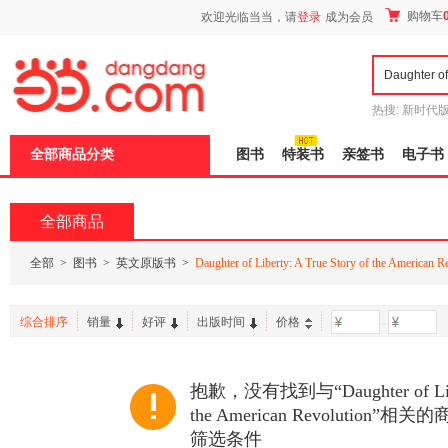
新
购物车
欢迎光临当当，请
登录
成为会员
窗
口
打
开
无
障
热搜:
新时代
碍
有兽焉全集
说
全部商品分类
图书
特装书
亲签书
电子书
明
页
面,
按
全部商品
Ctrl
加
波
全部
>
图书
>
英文原版书
>
Daughter of Liberty: A True Story of the American R
浪
键
打
综合排序
销量
好评
出版时间
价格
-
开
导
盲
模
抱歉，没有找到与“Daughter of Libert
式
the American Revolutio
筛选条件