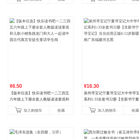
¥6.50
¥16.30
【版本任选】快乐读书吧一二三四五
泉州寻宝记宁夏寻宝记大中华寻
六年级上下册全套人教版读读童谣和
系列1-33全套书32册【含新书宁
儿歌小鲤鱼跳龙门和大人一起读中国
宝记】当当自营正版6-12岁新疆
加入购物车
收藏
加入购物车
收藏
古代寓言安徒生童话学生阅
广东福建河北黑