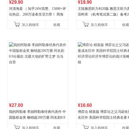
¥29.90
¥19.90
河清海晏 （ 知乎24W高赞、15000+评
王陆雅思听力剑20版 雅思王听力
论热议、200万读者含泪力荐！ 周海
语料库 （机考笔试第二版）备考20
晏，你去守护世间的海晏河清，我来
年新版领跑雅思听力IELTS听力
加入购物车
收藏
加入购物车
收藏
守护你！
新增在
¥27.00
¥16.60
我的阿勒泰 李娟阿勒泰经典代表作 中
博弈论 精装版 博弈论之父冯诺依
国版权金奖 畅销超200万册 同名剧8.9
名巨作 美国科学院院士经典名著 
分爆款 北疆大地的旷野之梦 当当自营
理论经济学博弈论的诡计策略书
加入购物车
收藏
加入购物车
收藏