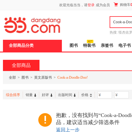
新
购物车
欢迎光临当当，请
登录
成为会员
窗
口
打
开
无
障
热搜:
怪杰佐
碍
谎
吾辈如神
说
全部商品分类
图书
特装书
亲签书
电子书
明
页
面,
按
全部商品
Ctrl
加
波
全部
>
图书
>
英文原版书
>
Cook-a-Doodle-Doo!
浪
键
打
综合排序
销量
好评
出版时间
价格
-
开
导
盲
模
抱歉，没有找到与“Cook-a-Doodl
式
品，建议适当减少筛选条件
返回上一步