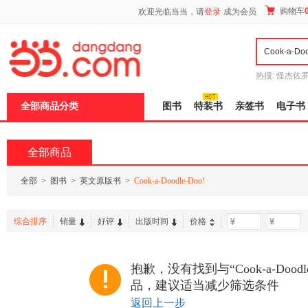
新
购物车
欢迎光临当当，请
登录
成为会员
窗
口
打
开
无
障
热搜:
怪杰佐
碍
谎
吾辈如神
说
全部商品分类
图书
特装书
亲签书
电子书
明
页
面,
按
全部商品
Ctrl
加
波
全部
>
图书
>
英文原版书
>
Cook-a-Doodle-Doo!
浪
键
打
综合排序
销量
好评
出版时间
价格
-
开
导
盲
模
抱歉，没有找到与“Cook-a-Doodl
式
品，建议适当减少筛选条件
返回上一步