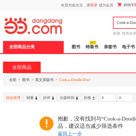
新
购物车
欢迎光临当当，请
登录
成为会员
窗
口
打
开
无
障
热搜:
怪杰佐
碍
谎
吾辈如神
说
全部商品分类
图书
特装书
亲签书
电子书
明
页
面,
按
全部商品
Ctrl
加
波
全部
>
图书
>
英文原版书
>
Cook-a-Doodle-Doo!
浪
键
打
综合排序
销量
好评
出版时间
价格
-
开
导
盲
模
抱歉，没有找到与“Cook-a-Doodl
式
品，建议适当减少筛选条件
返回上一步