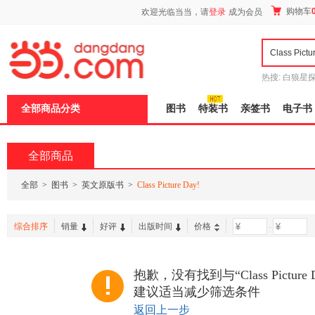
新
购物车
欢迎光临当当，请
登录
成为会员
窗
口
打
开
无
障
热搜:
白狼星
碍
师3
重建秦
说
全部商品分类
图书
特装书
亲签书
电子书
明
页
面,
按
全部商品
Ctrl
加
波
全部
>
图书
>
英文原版书
>
Class Picture Day!
浪
键
打
综合排序
销量
好评
出版时间
价格
-
开
导
盲
模
抱歉，没有找到与“Class Pictur
式
建议适当减少筛选条件
返回上一步