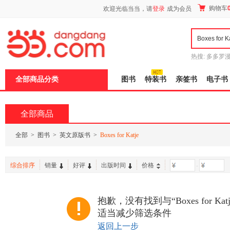
新
购物车
欢迎光临当当，请
登录
成为会员
窗
口
打
开
无
障
热搜:
多多罗
碍
传说
十日终
说
全部商品分类
图书
特装书
亲签书
电子书
明
页
面,
按
全部商品
Ctrl
加
波
全部
>
图书
>
英文原版书
>
Boxes for Katje
浪
键
打
综合排序
销量
好评
出版时间
价格
-
开
导
盲
模
抱歉，没有找到与“Boxes for K
式
适当减少筛选条件
返回上一步