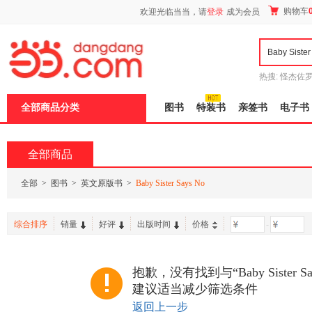
新
购物车
欢迎光临当当，请
登录
成为会员
窗
口
打
开
无
障
热搜:
怪杰佐
碍
谎
吾辈如神
说
全部商品分类
图书
特装书
亲签书
电子书
明
页
面,
按
全部商品
Ctrl
加
波
全部
>
图书
>
英文原版书
>
Baby Sister Says No
浪
键
打
综合排序
销量
好评
出版时间
价格
-
开
导
盲
模
抱歉，没有找到与“Baby Sister 
式
建议适当减少筛选条件
返回上一步