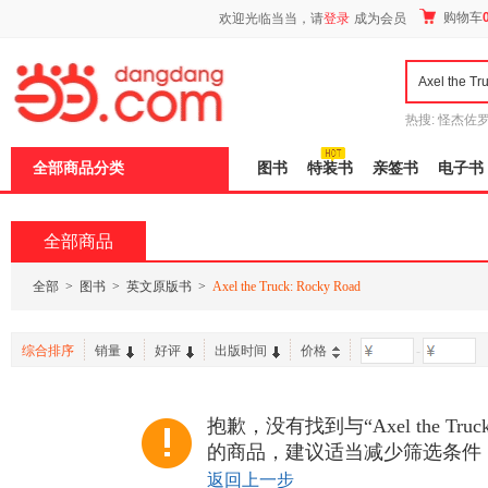
新
购物车
欢迎光临当当，请
登录
成为会员
窗
口
打
开
无
障
热搜:
怪杰佐
碍
谎
吾辈如神
说
全部商品分类
图书
特装书
亲签书
电子书
明
页
面,
按
全部商品
Ctrl
加
波
全部
>
图书
>
英文原版书
>
Axel the Truck: Rocky Road
浪
键
打
综合排序
销量
好评
出版时间
价格
-
开
导
盲
模
抱歉，没有找到与“Axel the Truck:
式
的商品，建议适当减少筛选条件
返回上一步