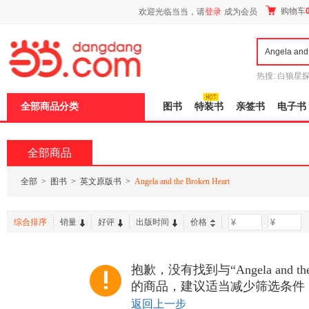
新
购物车
欢迎光临当当，请
登录
成为会员
窗
口
打
开
无
障
热搜:
白狼星
碍
师3
重建秦
说
全部商品分类
图书
特装书
亲签书
电子书
明
页
面,
按
全部商品
Ctrl
加
波
全部
>
图书
>
英文原版书
>
Angela and the Broken Heart
浪
键
打
综合排序
销量
好评
出版时间
价格
-
开
导
盲
模
抱歉，没有找到与“Angela and the 
式
的商品，建议适当减少筛选条件
返回上一步