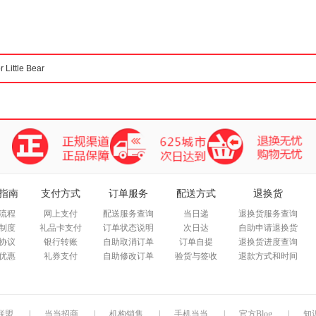
箱包皮
手表饰
运动户
汽车用
食品
手机通
数码影
电脑办
大家电
家用电
指南
支付方式
订单服务
配送方式
退换货
流程
网上支付
配送服务查询
当日递
退换货服务查询
制度
礼品卡支付
订单状态说明
次日达
自助申请退换货
协议
银行转账
自助取消订单
订单自提
退换货进度查询
优惠
礼券支付
自助修改订单
验货与签收
退款方式和时间
联盟
|
当当招商
|
机构销售
|
手机当当
|
官方Blog
|
知