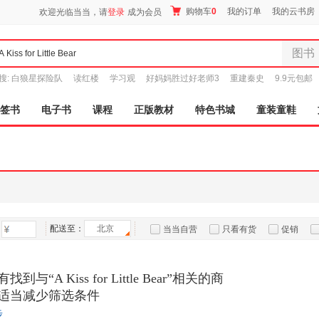
购物车
0
我的订单
我的云书房
欢迎光临当当，请
登录
成为会员
图书
全部分
搜:
白狼星探险队
读红楼
学习观
好妈妈胜过好老师3
重建秦史
9.9元包邮
尾品汇
图书
签书
电子书
课程
正版教材
特色书城
童装童鞋
电子书
音像
影视
时尚美
母婴用
玩具
配送至：
北京
孕婴服
当当自营
只看有货
促销
童装童
特卖
预售
入驻商家
家居日
与“A Kiss for Little Bear”相关的商
家具装
适当减少筛选条件
服装
步
鞋