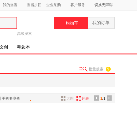
我的当当
当当拼团
企业采购
客户服务
切换无障碍
我的订单
购物车
类
高级搜索
文创
毛边本
批量搜索
妆
品
饰
手机专享价
大图
列表
1
/1
鞋
用
饰