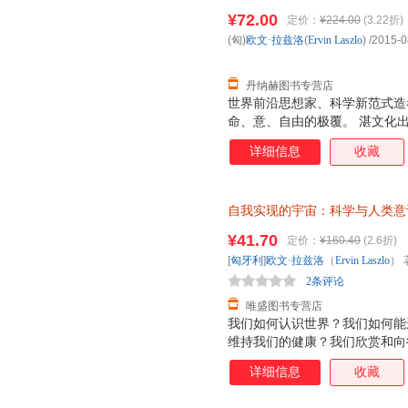
减】 【正版】
而又令人着迷的深刻变革——科
¥72.00
定价：
¥224.00
(3.22折)
改变我们的世界观，并改变我们
(匈)
欧文·拉兹洛
(
Ervin
Laszlo
)
/2015-0
提供来自于所有生命系统之间具
证，系统
丹纳赫图书专营店
世界前沿思想家、科学新范式造
命、意、自由的极覆。 湛文化
详细信息
收藏
自我实现的宇宙：科学与人类意
（Ervin Laszlo） 著；符
¥41.70
定价：
¥160.40
(2.6折)
退换】
[
匈牙利
]
欧文·拉兹洛
（
Ervin
Laszlo
） 
2条评论
唯盛图书专营店
我们如何认识世界？我们如何能
维持我们的健康？我们欣赏和向
由？我们如何奋斗才能获得哲学家
详细信息
收藏
科学”和创造了科学革命的激烈
到了这种转换，此时科学从牛顿