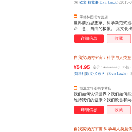
(匈)
欧文·拉兹洛
(
Ervin
Laszlo
)
/2015-0
翠德林图书专营店
世界前沿思想家、科学新范式造
命、意、自由的极覆。 湛文化
详细信息
收藏
自我实现的宇宙：科学与人类意
（Ervin Laszlo） 著；符
¥54.95
定价：
¥297.90
(1.85折)
退换】
[
匈牙利
]
欧文·拉兹洛
（
Ervin
Laszlo
） 
博源文轩图书专营店
我们如何认识世界？我们如何能
维持我们的健康？我们欣赏和向
由？我们如何奋斗才能获得哲学家
详细信息
收藏
科学”和创造了科学革命的激烈
到了这种转换，此时科学从牛顿
同时也转换为量子范式。如今，
自我实现的宇宙
:
科学与人类意
互联系之时，我们发现科学在今