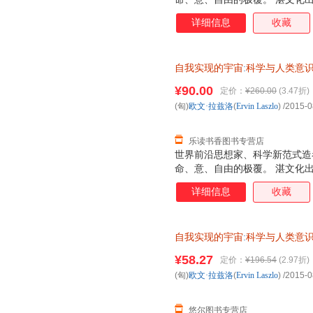
详细信息
收藏
自我实现的宇宙
:
科学与人类意
¥90.00
定价：
¥260.00
(3.47折)
(匈)
欧文·拉兹洛
(
Ervin
Laszlo
)
/2015-0
乐读书香图书专营店
世界前沿思想家、科学新范式造
命、意、自由的极覆。 湛文化
详细信息
收藏
自我实现的宇宙
:
科学与人类意
¥58.27
定价：
¥196.54
(2.97折)
(匈)
欧文·拉兹洛
(
Ervin
Laszlo
)
/2015-0
悠尔图书专营店