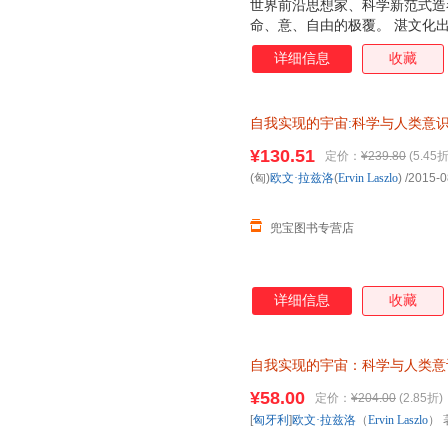
世界前沿思想家、科学新范式造
命、意、自由的极覆。 湛文化
详细信息
收藏
自我实现的宇宙
:
科学与人类意
浙江人民出版社 正版图书,下单
¥130.51
定价：
¥239.80
(5.45折
(匈)
欧文·拉兹洛
(
Ervin
Laszlo
)
/2015-0
兜宝图书专营店
详细信息
收藏
自我实现的宇宙：科学与人类意
（Ervin Laszlo） 著；符
¥58.00
定价：
¥204.00
(2.85折)
退换】
[
匈牙利
]
欧文·拉兹洛
（
Ervin
Laszlo
） 