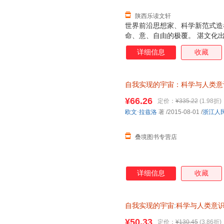
陕西乐读文轩
世界前沿思想家、科学新范式造
命、意、自由的极覆。 湛文化
详细信息
收藏
自我实现的宇宙：科学与人类意
（Ervin Laszlo） 著；符玥 编
¥66.26
定价：
¥335.22
(1.98折)
欧文·拉兹洛
著
/2015-08-01
/
浙江人
叠境图书专营店
详细信息
收藏
自我实现的宇宙
:
科学与人类意
浙江人民出版社【正版书】 【
¥50.33
定价：
¥130.45
(3.86折)