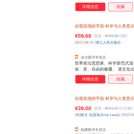
详细信息
收藏
自我实现的宇宙
:
科学与人类意
¥59.68
定价：
¥199.36
(3折)
2015-08-01
/
浙江人民出版社
卓尔图书专营店
世界前沿思想家、科学新范式造
命、意、自由的极覆。 湛文化
详细信息
收藏
自我实现的宇宙
:
科学与人类意
浙江人民出版社【正版书】 全
¥39.00
定价：
¥121.37
(3.22折)
购！
(匈)
欧文·拉兹洛
(
Ervin
Laszlo
)
/2015-0
聪腾图书专营店