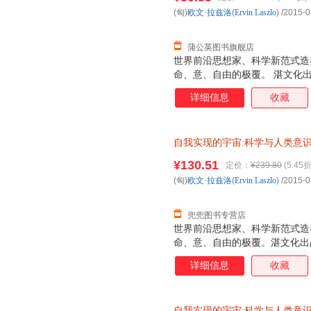
流快捷，欢迎选购！】
(匈)
欧文·拉兹洛
(
Ervin
Laszlo
)
/2015-0
蒲公英图书旗舰店
世界前沿思想家、科学新范式造
命、意、自由的极覆。 湛文化
详细信息
收藏
自我实现的宇宙
:
科学与人类意
¥130.51
定价：
¥239.80
(5.45折
(匈)
欧文·拉兹洛
(
Ervin
Laszlo
)
/2015-0
兜兜图书专营店
世界前沿思想家、科学新范式造
命、意、自由的极覆。湛文化出
详细信息
收藏
自我实现的宇宙
:
科学与人类意