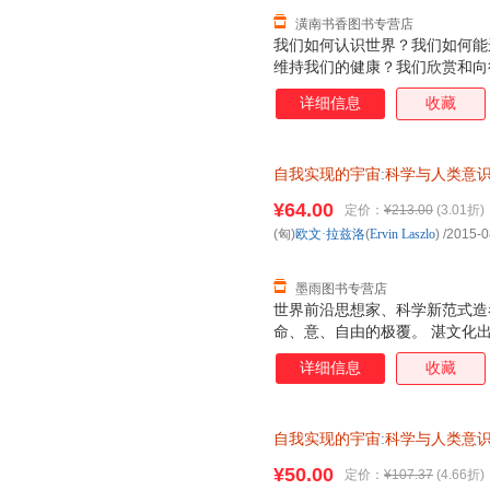
潢南书香图书专营店
我们如何认识世界？我们如何能
维持我们的健康？我们欣赏和向
由？我们如何奋斗才能获得哲学家
详细信息
收藏
科学”和创造了科学革命的激烈
到了这种转换，此时科学从牛顿
同时也转换为量子范式。如今，
自我实现的宇宙
:
科学与人类意
互联系之时，我们发现科学在今
浙江人民出版社，【正版保证】
而又令人着迷的深刻变革——科
¥64.00
定价：
¥213.00
(3.01折)
选购！
改变我们的世界观，并改变我们
(匈)
欧文·拉兹洛
(
Ervin
Laszlo
)
/2015-0
提供来自于所有生命系统之间具
证，系统
墨雨图书专营店
世界前沿思想家、科学新范式造
命、意、自由的极覆。 湛文化
详细信息
收藏
自我实现的宇宙
:
科学与人类意
浙江人民出版社，【正版保证】
¥50.00
定价：
¥107.37
(4.66折)
选购！