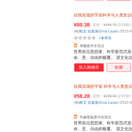
到了这种转换，此时科学从牛顿
同时也转换为量子范式。如今，
自我实现的宇宙科学与人类意识
互联系之时，我们发现科学在今
票】
而又令人着迷的深刻变革——科
¥80.38
定价：
¥240.76
(3.34折)
改变我们的世界观，并改变我们
(匈)
欧文·拉兹洛
(
Ervin
Laszlo
)
/2015-0
提供来自于所有生命系统之间具
1条评论
证，系统
博雅图书专营店
世界前沿思想家、科学新范式造
命、意、自由的极覆。 湛文化
加入购物车
收藏
自我实现的宇宙
:
科学与人类意
浙江人民出版社 978721
¥58.28
定价：
¥196.56
(2.97折)
(匈)
欧文·拉兹洛
(
Ervin
Laszlo
)
/2015-0
丹赫墨集图书专营店
世界前沿思想家、科学新范式造
命、意、自由的极覆。 湛文化