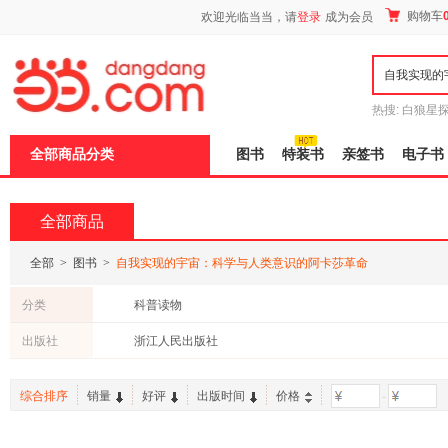
新
购物车
欢迎光临当当，请
登录
成为会员
窗
口
打
开
无
障
热搜:
白狼星
碍
师3
重建秦
说
全部商品分类
图书
特装书
亲签书
电子书
明
页
面,
按
全部商品
Ctrl
加
波
全部
>
图书
>
自我实现的宇宙：科学与人类意识的阿卡莎革命
浪
键
分类
科普读物
打
开
出版社
浙江人民出版社
导
盲
模
综合排序
销量
好评
出版时间
价格
-
式