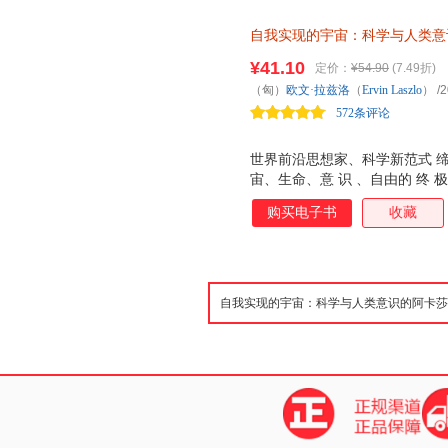
自我实现的宇宙：科学与人类意
星球大战
¥41.10
定价：
¥54.90
(7.49折)
（匈）
欧文·拉兹洛
（
Ervin
Laszlo
）
/2
572条评论
世界前沿思想家、科学新范式 缔
宙、生命、意 识 、自由的 终 极
购买电子书
收藏