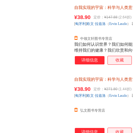
同时也转换为量子范式。如今，
自我实现的宇宙：科学与人类意
互联系之时，我们发现科学在今
（Ervin Laszlo） 著；符
而又令人着迷的深刻变革——科
¥38.90
定价：
¥147.88
(2.64折)
退换】
改变我们的世界观，并改变我们
[
匈牙利
]
欧文·拉兹洛
（
Ervin
Laszlo
） 
提供来自于所有生命系统之间具
证，系统
中领文轩图书专营店
我们如何认识世界？我们如何能
维持我们的健康？我们欣赏和向
由？我们如何奋斗才能获得哲学家
详细信息
收藏
科学”和创造了科学革命的激烈
到了这种转换，此时科学从牛顿
同时也转换为量子范式。如今，
自我实现的宇宙：科学与人类意
互联系之时，我们发现科学在今
（Ervin Laszlo） 著；
而又令人着迷的深刻变革——科
¥38.90
定价：
¥271.80
(1.44折)
存后下单，避免纠纷。
改变我们的世界观，并改变我们
[
匈牙利
]
欧文·拉兹洛
（
Ervin
Laszlo
） 
提供来自于所有生命系统之间具
证，系统
弘文图书专营店
详细信息
收藏