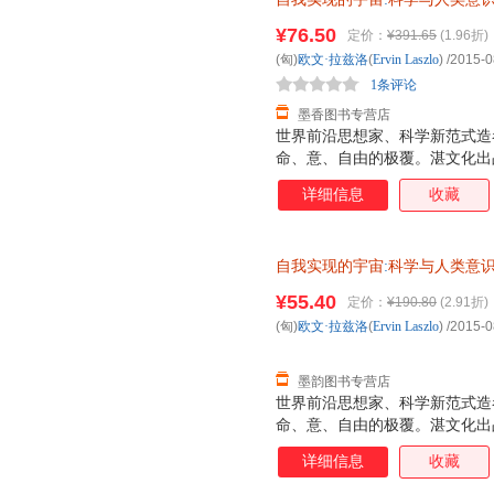
发票，优质售后，支持7天无理
¥76.50
定价：
¥391.65
(1.96折)
(匈)
欧文·拉兹洛
(
Ervin
Laszlo
)
/2015-0
1条评论
墨香图书专营店
世界前沿思想家、科学新范式造
命、意、自由的极覆。湛文化出
详细信息
收藏
自我实现的宇宙
:
科学与人类意
¥55.40
定价：
¥190.80
(2.91折)
(匈)
欧文·拉兹洛
(
Ervin
Laszlo
)
/2015-0
墨韵图书专营店
世界前沿思想家、科学新范式造
命、意、自由的极覆。湛文化出
详细信息
收藏