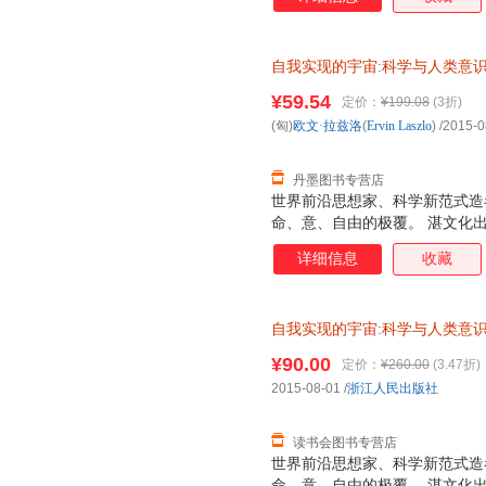
自我实现的宇宙
:
科学与人类意
浙江人民出版社 978721
¥59.54
定价：
¥199.08
(3折)
(匈)
欧文·拉兹洛
(
Ervin
Laszlo
)
/2015-0
丹墨图书专营店
世界前沿思想家、科学新范式造
命、意、自由的极覆。 湛文化
详细信息
收藏
自我实现的宇宙
:
科学与人类意
¥90.00
定价：
¥260.00
(3.47折)
2015-08-01
/
浙江人民出版社
读书会图书专营店
世界前沿思想家、科学新范式造
命、意、自由的极覆。 湛文化