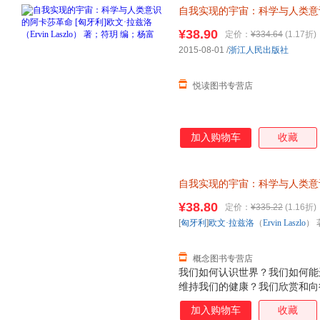
自我实现的宇宙：科学与人类意
（Ervin Laszlo） 著；
¥38.90
定价：
¥334.64
(1.17折)
选购！
2015-08-01
/
浙江人民出版社
悦读图书专营店
加入购物车
收藏
自我实现的宇宙：科学与人类意
（Ervin Laszlo） 著；符
¥38.80
定价：
¥335.22
(1.16折)
退换】
[
匈牙利
]
欧文·拉兹洛
（
Ervin
Laszlo
） 
概念图书专营店
我们如何认识世界？我们如何能
维持我们的健康？我们欣赏和向
由？我们如何奋斗才能获得哲学家
加入购物车
收藏
科学”和创造了科学革命的激烈