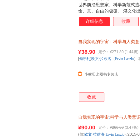
世界前沿思想家、科学新范式造
命、意、自由的极覆。 湛文化
详细信息
收藏
自我实现的宇宙：科学与人类意
（Ervin Laszlo） 著；
¥38.90
定价：
¥271.80
(1.44折)
存后下单，避免纠纷。
[
匈牙利
]
欧文·拉兹洛
（
Ervin
Laszlo
） 
小熊贝比图书专营店
收藏
自我实现的宇宙
:
科学与人类意
减，电子发票
¥90.00
定价：
¥260.00
(3.47折)
(匈)
欧文·拉兹洛
(
Ervin
Laszlo
)
/2015-0