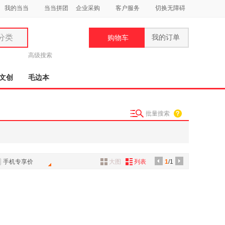
我的当当
当当拼团
企业采购
客户服务
切换无障碍
分类
我的订单
购物车
类
高级搜索
文创
毛边本
批量搜索
妆
品
饰
手机专享价
大图
列表
1
/1
鞋
用
饰