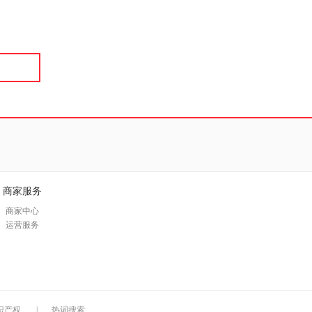
具
品
外
品
讯
音
公
器
商家服务
商家中心
运营服务
识产权
|
热词搜索