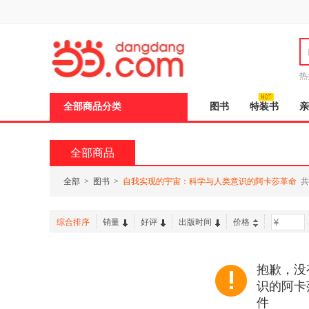
新
窗
口
打
开
无
障
热
碍
说
全部商品分类
图书
特装书
亲
明
页
面,
按
全部商品
Ctrl
加
波
全部
>
图书
>
自我实现的宇宙：科学与人类意识的阿卡莎革命
共
浪
键
打
综合排序
销量
好评
出版时间
价格
-
开
导
盲
模
抱歉，没
式
识的阿卡
件