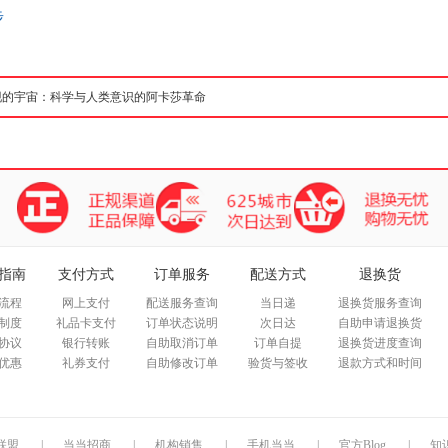
步
箱包皮
手表饰
运动户
汽车用
食品
手机通
数码影
电脑办
大家电
家用电
指南
支付方式
订单服务
配送方式
退换货
流程
网上支付
配送服务查询
当日递
退换货服务查询
制度
礼品卡支付
订单状态说明
次日达
自助申请退换货
协议
银行转账
自助取消订单
订单自提
退换货进度查询
优惠
礼券支付
自助修改订单
验货与签收
退款方式和时间
联盟
|
当当招商
|
机构销售
|
手机当当
|
官方Blog
|
知