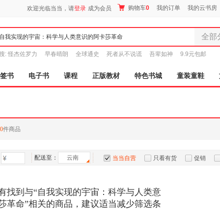
购物车
0
我的订单
我的云书房
欢迎光临当当，请
登录
成为会员
全部
全部分
搜:
怪杰佐罗力
早春晴朗
全球通史
死者从不说谎
吾辈如神
9.9元包邮
尾品汇
图书
签书
电子书
课程
正版教材
特色书城
童装童鞋
电子书
音像
影视
时尚美
0
件商品
母婴用
玩具
配送至：
云南
孕婴服
当当自营
只看有货
促销
童装童
特卖
预售
入驻商家
家居日
有找到与“自我实现的宇宙：科学与人类意
家具装
莎革命”相关的商品，建议适当减少筛选条
服装
鞋