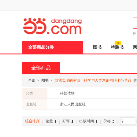
新
窗
口
打
开
无
障
热
碍
邮
说
全部商品分类
图书
特装书
亲
明
页
面,
按
全部商品
Ctrl
加
波
全部
>
图书
>
自我实现的宇宙：科学与人类意识的阿卡莎革命
共
浪
键
分类
科普读物
打
开
出版社
浙江人民出版社
导
盲
模
综合排序
销量
好评
出版时间
价格
-
式