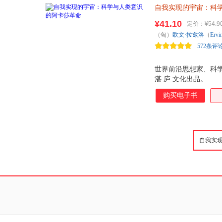
自我实现的宇宙：科
¥41.10
定价：
¥54.9
（匈）
欧文·拉兹洛
（
Ervi
572条评
世界前沿思想家、科学新
湛 庐 文化出品。
购买电子书