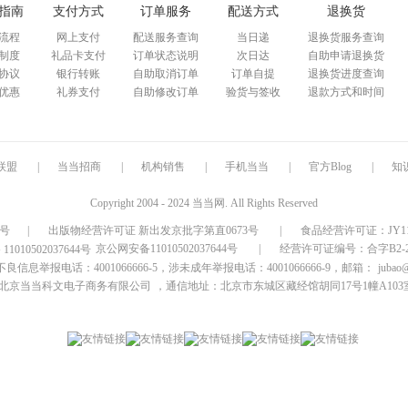
指南
支付方式
订单服务
配送方式
退换货
流程
网上支付
配送服务查询
当日递
退换货服务查询
制度
礼品卡支付
订单状态说明
次日达
自助申请退换货
协议
银行转账
自助取消订单
订单自提
退换货进度查询
优惠
礼券支付
自助修改订单
验货与签收
退款方式和时间
联盟
|
当当招商
|
机构销售
|
手机当当
|
官方Blog
|
知
Copyright 2004 - 2024 当当网. All Rights Reserved
9号
|
出版物经营许可证 新出发京批字第直0673号
|
食品经营许可证：JY1110
京公网安备11010502037644号
|
经营许可证编号：合字B2-20
信息举报电话：4001066666-5，涉未成年举报电话：4001066666-9，邮箱：
jubao
北京当当科文电子商务有限公司
，通信地址：北京市东城区藏经馆胡同17号1幢A103