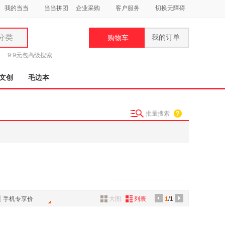
我的当当
当当拼团
企业采购
客户服务
切换无障碍
分类
我的订单
购物车
类
9.9元包
高级搜索
文创
毛边本
批量搜索
妆
品
饰
鞋
用
饰
手机专享价
大图
列表
1
/1