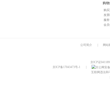
购物
购买
发票
服务
会员
公司简介
|
网站
京ICP证04118
京ICP备17043473号-1
|
互联网违法和不良