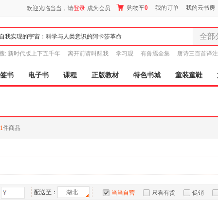
购物车
0
我的订单
我的云书房
欢迎光临当当，请
登录
成为会员
全部
全部分
搜:
新时代版上下五千年
离开前请叫醒我
学习观
有兽焉全集
唐诗三百首译注
尾品汇
图书
签书
电子书
课程
正版教材
特色书城
童装童鞋
电子书
音像
影视
时尚美
1
件商品
母婴用
玩具
孕婴服
童装童
家居日
家具装
配送至：
湖北
当当自营
只看有货
促销
服装
特卖
预售
入驻商家
鞋