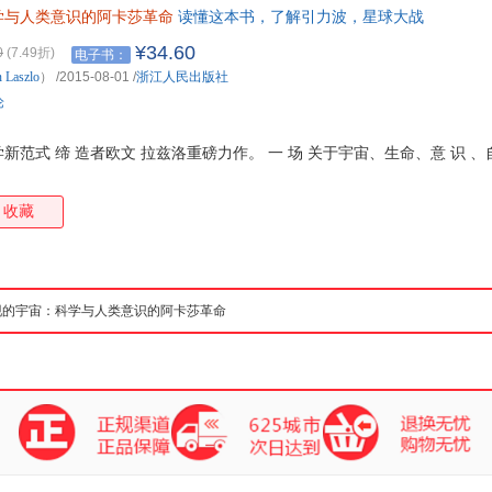
学与人类意识的阿卡莎革命
读懂这本书，了解引力波，星球大战
箱包皮
手表饰
¥34.60
0
(7.49折)
电子书：
运动户
n
Laszlo
）
/2015-08-01
/
浙江人民出版社
汽车用
论
食品
手机通
范式 缔 造者欧文 拉兹洛重磅力作。 一 场 关于宇宙、生命、意 识 、自
数码影
电脑办
收藏
大家电
家用电