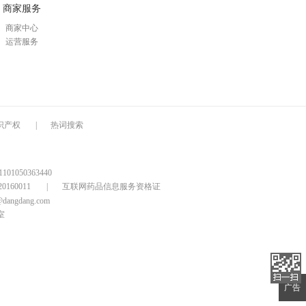
商家服务
商家中心
运营服务
识产权
|
热词搜索
1050363440
160011
|
互联网药品信息服务资格证
@dangdang.com
室
广告