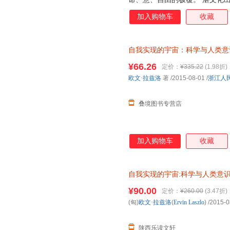
加入购物车
收藏
自我实现的宇宙：科学与人类意
（Ervin Laszlo） 著；符玥 编
¥66.26
定价：
¥335.22
(1.98折)
欧文·拉兹洛
著
/2015-08-01
/
浙江人
叠境图书专营店
加入购物车
收藏
自我实现的宇宙
:
科学与人类意
减，电子发票
¥90.00
定价：
¥260.00
(3.47折)
(匈)
欧文·拉兹洛
(
Ervin
Laszlo
)
/2015-0
陕西乐读文轩