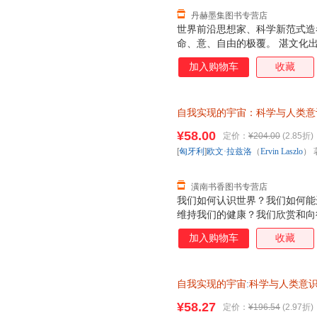
丹赫墨集图书专营店
世界前沿思想家、科学新范式造
命、意、自由的极覆。 湛文化
加入购物车
收藏
自我实现的宇宙：科学与人类意
（Ervin Laszlo） 著；符
¥58.00
定价：
¥204.00
(2.85折)
退换】
[
匈牙利
]
欧文·拉兹洛
（
Ervin
Laszlo
） 
潢南书香图书专营店
我们如何认识世界？我们如何能
维持我们的健康？我们欣赏和向
由？我们如何奋斗才能获得哲学家
加入购物车
收藏
科学”和创造了科学革命的激烈
到了这种转换，此时科学从牛顿
同时也转换为量子范式。如今，
自我实现的宇宙
:
科学与人类意
互联系之时，我们发现科学在今
而又令人着迷的深刻变革——科
¥58.27
定价：
¥196.54
(2.97折)
改变我们的世界观，并改变我们