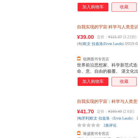
由？我们如何奋斗才能获得哲学家
加入购物车
收藏
科学”和创造了科学革命的激烈
到了这种转换，此时科学从牛顿
同时也转换为量子范式。如今，
自我实现的宇宙
:
科学与人类意
互联系之时，我们发现科学在今
浙江人民出版社【正版】 全国
而又令人着迷的深刻变革——科
¥39.00
定价：
¥121.37
(3.22折)
改变我们的世界观，并改变我们
(匈)
欧文·拉兹洛
(
Ervin
Laszlo
)
/2015-0
提供来自于所有生命系统之间具
证，系统
聪腾图书专营店
世界前沿思想家、科学新范式造
命、意、自由的极覆。 湛文化
加入购物车
收藏
自我实现的宇宙：科学与人类意
（Ervin Laszlo） 著；符
¥41.70
定价：
¥160.40
(2.6折)
退换】
[
匈牙利
]
欧文·拉兹洛
（
Ervin
Laszlo
） 
2条评论
唯盛图书专营店