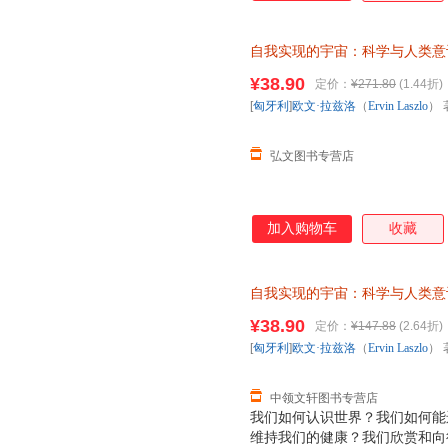
到了这种转换，此时科学从牛顿
同时也转换为量子范式。如今，
自我实现的宇宙：科学与人类意
互联系之时，我们发现科学在今
（Ervin Laszlo） 著；
而又令人着迷的深刻变革——科
¥38.90
定价：
¥271.80
(1.44折)
存后下单，避免纠纷。
改变我们的世界观，并改变我们
[
匈牙利
]
欧文·拉兹洛
（
Ervin
Laszlo
） 
提供来自于所有生命系统之间具
证，系统
弘文图书专营店
加入购物车
收藏
自我实现的宇宙：科学与人类意
（Ervin Laszlo） 著；符
¥38.90
定价：
¥147.88
(2.64折)
退换】
[
匈牙利
]
欧文·拉兹洛
（
Ervin
Laszlo
） 
中领文轩图书专营店
我们如何认识世界？我们如何能
维持我们的健康？我们欣赏和向