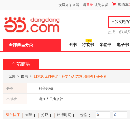
新
购物车
欢迎光临当当，请
登录
成为会员
窗
口
打
开
无
障
热搜:
白狼星
碍
师3
重建秦
说
全部商品分类
图书
特装书
亲签书
电子书
明
页
面,
按
全部商品
Ctrl
加
波
全部
>
图书
>
自我实现的宇宙：科学与人类意识的阿卡莎革命
浪
键
分类
科普读物
打
开
出版社
浙江人民出版社
导
盲
模
综合排序
销量
好评
出版时间
价格
-
式