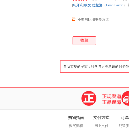
存后下单，避免纠纷。
[
匈牙利
]
欧文·拉兹洛
（
Ervin
Laszlo
） 
小熊贝比图书专营店
收藏
购物指南
支付方式
订单
购买流程
网上支付
配送服