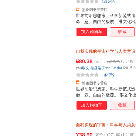
1条评论
墨香图书专营店
世界前沿思想家、科学新范式造
命、意、自由的极覆。湛文化出
加入购物车
收藏
自我实现的宇宙科学与人类意识
票】
¥80.38
定价：
¥240.76
(3.34折)
(匈)
欧文·拉兹洛
(
Ervin
Laszlo
)
/2015-0
1条评论
博雅图书专营店
世界前沿思想家、科学新范式造
命、意、自由的极覆。 湛文化
加入购物车
收藏
自我实现的宇宙：科学与人类意
（Ervin Laszlo） 著；
¥38.90
定价：
¥271.80
(1.44折)