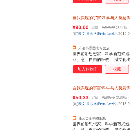
自我实现的宇宙
:
科学与人类意
¥90.00
定价：
¥260.00
(3.47折)
(匈)
欧文·拉兹洛
(
Ervin
Laszlo
)
/2015-0
乐读书香图书专营店
世界前沿思想家、科学新范式造
命、意、自由的极覆。 湛文化
加入购物车
收藏
自我实现的宇宙
:
科学与人类意
浙江人民出版社【正版书】 【
¥50.33
定价：
¥130.45
(3.86折)
流快捷，欢迎选购！】
(匈)
欧文·拉兹洛
(
Ervin
Laszlo
)
/2015-0
蒲公英图书旗舰店
世界前沿思想家、科学新范式造
命、意、自由的极覆。 湛文化