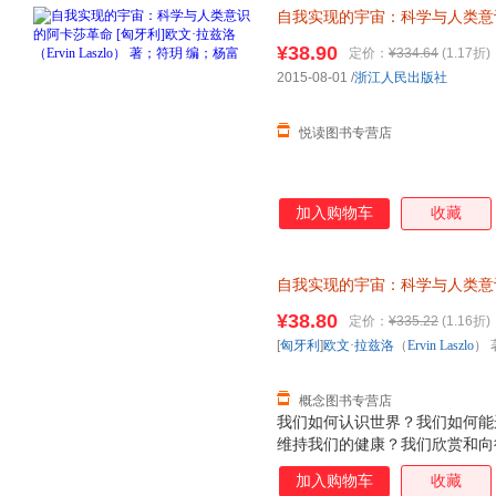
自我实现的宇宙：科学与人类意
（Ervin Laszlo） 著；
¥38.90
定价：
¥334.64
(1.17折)
选购！
2015-08-01
/
浙江人民出版社
悦读图书专营店
加入购物车
收藏
自我实现的宇宙：科学与人类意
（Ervin Laszlo） 著；符
¥38.80
定价：
¥335.22
(1.16折)
退换】
[
匈牙利
]
欧文·拉兹洛
（
Ervin
Laszlo
） 
概念图书专营店
我们如何认识世界？我们如何能
维持我们的健康？我们欣赏和向
由？我们如何奋斗才能获得哲学家
加入购物车
收藏
科学”和创造了科学革命的激烈