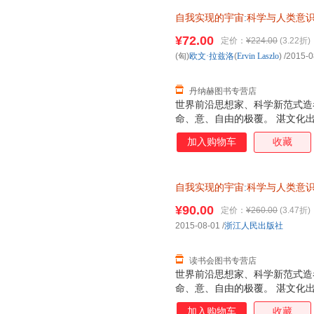
自我实现的宇宙
:
科学与人类意
减】 【正版】
¥72.00
定价：
¥224.00
(3.22折)
(匈)
欧文·拉兹洛
(
Ervin
Laszlo
)
/2015-0
丹纳赫图书专营店
世界前沿思想家、科学新范式造
命、意、自由的极覆。 湛文化
加入购物车
收藏
自我实现的宇宙
:
科学与人类意
¥90.00
定价：
¥260.00
(3.47折)
2015-08-01
/
浙江人民出版社
读书会图书专营店
世界前沿思想家、科学新范式造
命、意、自由的极覆。 湛文化
加入购物车
收藏