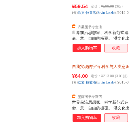
浙江人民出版社 978721
¥59.54
定价：
¥199.08
(3折)
(匈)
欧文·拉兹洛
(
Ervin
Laszlo
)
/2015-0
丹墨图书专营店
世界前沿思想家、科学新范式造
命、意、自由的极覆。 湛文化
加入购物车
收藏
自我实现的宇宙
:
科学与人类意
浙江人民出版社，【正版保证】
¥64.00
定价：
¥213.00
(3.01折)
选购！
(匈)
欧文·拉兹洛
(
Ervin
Laszlo
)
/2015-0
墨雨图书专营店
世界前沿思想家、科学新范式造
命、意、自由的极覆。 湛文化
加入购物车
收藏