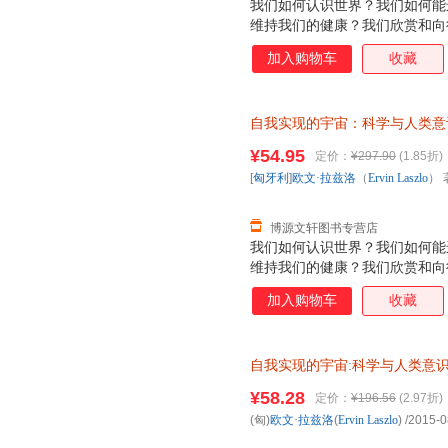
我们如何认识世界？我们如何能
维持我们的健康？我们欣赏和向
由？我们如何奋斗才能获得哲学家
加入购物车
收藏
科学”和创造了科学革命的激烈
到了这种转换，此时科学从牛顿
同时也转换为量子范式。如今，
自我实现的宇宙：科学与人类意
互联系之时，我们发现科学在今
（Ervin Laszlo） 著；符
而又令人着迷的深刻变革——科
¥54.95
定价：
¥297.90
(1.85折)
退换】
改变我们的世界观，并改变我们
[
匈牙利
]
欧文·拉兹洛
（
Ervin
Laszlo
） 
提供来自于所有生命系统之间具
证，系统
博源文轩图书专营店
我们如何认识世界？我们如何能
维持我们的健康？我们欣赏和向
由？我们如何奋斗才能获得哲学家
加入购物车
收藏
科学”和创造了科学革命的激烈
到了这种转换，此时科学从牛顿
同时也转换为量子范式。如今，
自我实现的宇宙
:
科学与人类意
互联系之时，我们发现科学在今
浙江人民出版社 978721
而又令人着迷的深刻变革——科
¥58.28
定价：
¥196.56
(2.97折)
改变我们的世界观，并改变我们
(匈)
欧文·拉兹洛
(
Ervin
Laszlo
)
/2015-0
提供来自于所有生命系统之间具
证，系统