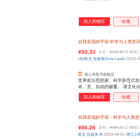
加入购物车
收藏
自我实现的宇宙
:
科学与人类意
浙江人民出版社【正版书】 【
¥50.33
定价：
¥130.45
(3.86折)
流快捷，欢迎选购！】
(匈)
欧文·拉兹洛
(
Ervin
Laszlo
)
/2015-0
蒲公英图书旗舰店
世界前沿思想家、科学新范式造
命、意、自由的极覆。 湛文化
加入购物车
收藏
自我实现的宇宙：科学与人类意
（Ervin Laszlo） 著；符玥 编
¥66.26
定价：
¥335.22
(1.98折)
欧文·拉兹洛
著
/2015-08-01
/
浙江人