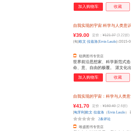
加入购物车
收藏
自我实现的宇宙
:
科学与人类意
浙江人民出版社【正版】 全国
¥39.00
定价：
¥121.37
(3.22折)
(匈)
欧文·拉兹洛
(
Ervin
Laszlo
)
/2015-0
聪腾图书专营店
世界前沿思想家、科学新范式造
命、意、自由的极覆。 湛文化
加入购物车
收藏
自我实现的宇宙：科学与人类意
（Ervin Laszlo） 著；符
¥41.70
定价：
¥160.40
(2.6折)
退换】
[
匈牙利
]
欧文·拉兹洛
（
Ervin
Laszlo
） 
2条评论
唯盛图书专营店