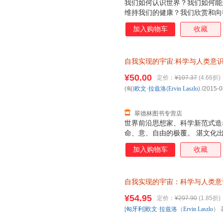
我们如何认识世界？我们如何能
维持我们的健康？我们欣赏和向
由？我们如何奋斗才能获得哲学家
加入购物车
收藏
科学”和创造了科学革命的激烈
到了这种转换，此时科学从牛顿
同时也转换为量子范式。如今，
自我实现的宇宙
:
科学与人类意
互联系之时，我们发现科学在今
浙江人民出版社，【正版保证】
而又令人着迷的深刻变革——科
¥50.00
定价：
¥107.37
(4.66折)
选购！
改变我们的世界观，并改变我们
(匈)
欧文·拉兹洛
(
Ervin
Laszlo
)
/2015-0
提供来自于所有生命系统之间具
证，系统
翠德林图书专营店
世界前沿思想家、科学新范式造
命、意、自由的极覆。 湛文化
加入购物车
收藏
自我实现的宇宙：科学与人类意
（Ervin Laszlo） 著；符
¥54.95
定价：
¥297.90
(1.85折)
退换】
[
匈牙利
]
欧文·拉兹洛
（
Ervin
Laszlo
） 