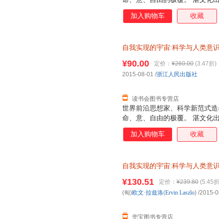
加入购物车
收藏
自我实现的宇宙
:
科学与人类意
¥90.00
定价：
¥260.00
(3.47折)
2015-08-01
/
浙江人民出版社
读书会图书专营店
世界前沿思想家、科学新范式造
命、意、自由的极覆。 湛文化
加入购物车
收藏
自我实现的宇宙
:
科学与人类意
浙江人民出版社 正版图书,下单
¥130.51
定价：
¥239.80
(5.45折
(匈)
欧文·拉兹洛
(
Ervin
Laszlo
)
/2015-0
兜宝图书专营店