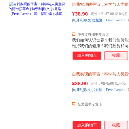
自我实现的宇宙：科学与人类意
（Ervin Laszlo） 著；符
¥38.90
定价：
¥147.88
(2.64折)
退换】
[
匈牙利
]
欧文·拉兹洛
（
Ervin
Laszlo
） 
中领文轩图书专营店
我们如何认识世界？我们如何能
维持我们的健康？我们欣赏和向
由？我们如何奋斗才能获得哲学家
加入购物车
收藏
科学”和创造了科学革命的激烈
到了这种转换，此时科学从牛顿
同时也转换为量子范式。如今，
自我实现的宇宙：科学与人类意
互联系之时，我们发现科学在今
（Ervin Laszlo） 著；
而又令人着迷的深刻变革——科
¥38.90
定价：
¥271.80
(1.44折)
存后下单，避免纠纷。
改变我们的世界观，并改变我们
[
匈牙利
]
欧文·拉兹洛
（
Ervin
Laszlo
） 
提供来自于所有生命系统之间具
证，系统
弘文图书专营店
加入购物车
收藏