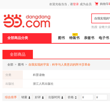
新
购物车
欢迎光临当当，请
登录
成为会员
窗
口
打
开
无
障
热搜:
金蟾大
碍
边带走
耶路
说
全部商品分类
图书
特装书
亲签书
电子书
明
页
面,
按
全部商品
Ctrl
加
波
全部
>
图书
>
自我实现的宇宙：科学与人类意识的阿卡莎革命
浪
键
分类
科普读物
打
开
出版社
浙江人民出版社
导
盲
模
综合排序
销量
好评
出版时间
价格
-
式