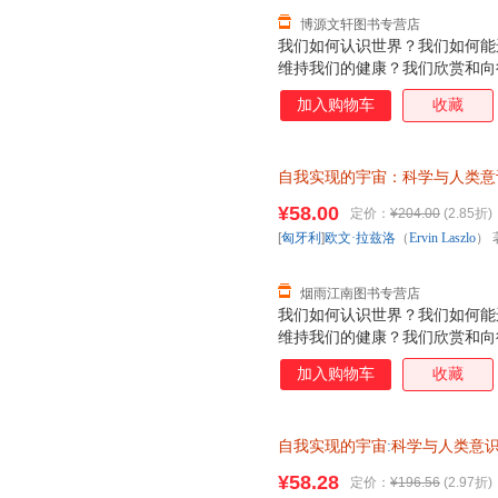
博源文轩图书专营店
我们如何认识世界？我们如何能
维持我们的健康？我们欣赏和向
由？我们如何奋斗才能获得哲学家
加入购物车
收藏
科学”和创造了科学革命的激烈
到了这种转换，此时科学从牛顿
同时也转换为量子范式。如今，
自我实现的宇宙：科学与人类意
互联系之时，我们发现科学在今
（Ervin Laszlo） 著；符
而又令人着迷的深刻变革——科
¥58.00
定价：
¥204.00
(2.85折)
换】
改变我们的世界观，并改变我们
[
匈牙利
]
欧文·拉兹洛
（
Ervin
Laszlo
） 
提供来自于所有生命系统之间具
证，系统
烟雨江南图书专营店
我们如何认识世界？我们如何能
维持我们的健康？我们欣赏和向
由？我们如何奋斗才能获得哲学家
加入购物车
收藏
科学”和创造了科学革命的激烈
到了这种转换，此时科学从牛顿
同时也转换为量子范式。如今，
自我实现的宇宙
:
科学与人类意
互联系之时，我们发现科学在今
浙江人民出版社 978721
而又令人着迷的深刻变革——科
¥58.28
定价：
¥196.56
(2.97折)
改变我们的世界观，并改变我们