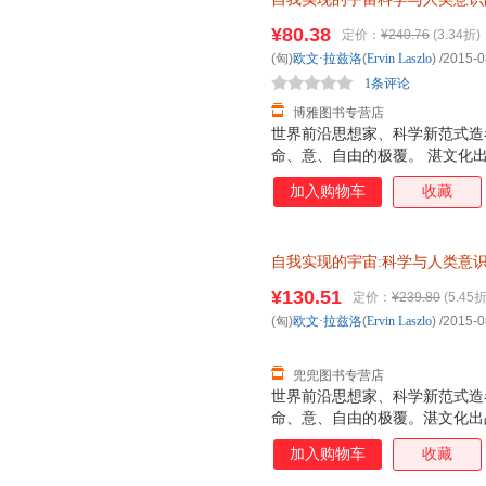
票】
¥80.38
定价：
¥240.76
(3.34折)
(匈)
欧文·拉兹洛
(
Ervin
Laszlo
)
/2015-0
1条评论
博雅图书专营店
世界前沿思想家、科学新范式造
命、意、自由的极覆。 湛文化
加入购物车
收藏
自我实现的宇宙
:
科学与人类意
¥130.51
定价：
¥239.80
(5.45折
(匈)
欧文·拉兹洛
(
Ervin
Laszlo
)
/2015-0
兜兜图书专营店
世界前沿思想家、科学新范式造
命、意、自由的极覆。湛文化出
加入购物车
收藏