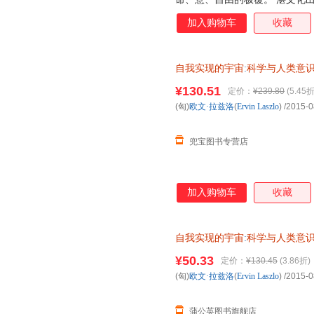
加入购物车
收藏
自我实现的宇宙
:
科学与人类意
浙江人民出版社 正版图书,下单
¥130.51
定价：
¥239.80
(5.45折
(匈)
欧文·拉兹洛
(
Ervin
Laszlo
)
/2015-0
兜宝图书专营店
加入购物车
收藏
自我实现的宇宙
:
科学与人类意
浙江人民出版社【正版书】 【
¥50.33
定价：
¥130.45
(3.86折)
流快捷，欢迎选购！】
(匈)
欧文·拉兹洛
(
Ervin
Laszlo
)
/2015-0
蒲公英图书旗舰店