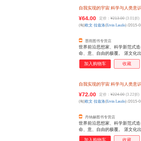
自我实现的宇宙
:
科学与人类意
浙江人民出版社，【正版保证】
¥64.00
定价：
¥213.00
(3.01折)
选购！
(匈)
欧文·拉兹洛
(
Ervin
Laszlo
)
/2015-0
墨雨图书专营店
世界前沿思想家、科学新范式造
命、意、自由的极覆。 湛文化
加入购物车
收藏
自我实现的宇宙
:
科学与人类意
减】 【正版】
¥72.00
定价：
¥224.00
(3.22折)
(匈)
欧文·拉兹洛
(
Ervin
Laszlo
)
/2015-0
丹纳赫图书专营店
世界前沿思想家、科学新范式造
命、意、自由的极覆。 湛文化
加入购物车
收藏