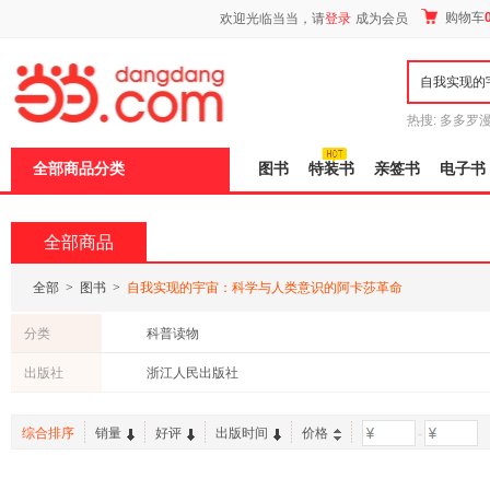
新
购物车
欢迎光临当当，请
登录
成为会员
窗
口
打
开
无
障
热搜:
多多罗
碍
传说
十日终
说
全部商品分类
图书
特装书
亲签书
电子书
明
页
面,
按
全部商品
Ctrl
加
波
全部
>
图书
>
自我实现的宇宙：科学与人类意识的阿卡莎革命
浪
键
分类
科普读物
打
开
出版社
浙江人民出版社
导
盲
模
综合排序
销量
好评
出版时间
价格
-
式