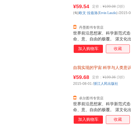
浙江人民出版社 978721
¥59.54
定价：
¥199.08
(3折)
(匈)
欧文·拉兹洛
(
Ervin
Laszlo
)
/2015-0
丹墨图书专营店
世界前沿思想家、科学新范式造
命、意、自由的极覆。 湛文化
加入购物车
收藏
自我实现的宇宙
:
科学与人类意
¥59.68
定价：
¥199.36
(3折)
2015-08-01
/
浙江人民出版社
卓尔图书专营店
世界前沿思想家、科学新范式造
命、意、自由的极覆。 湛文化
加入购物车
收藏