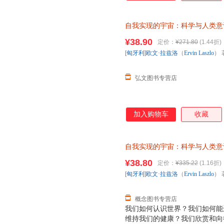
到了这种转换，此时科学从牛顿
同时也转换为量子范式。如今，
自我实现的宇宙：科学与人类意
互联系之时，我们发现科学在今
（Ervin Laszlo） 著；
而又令人着迷的深刻变革——科
¥38.90
定价：
¥271.80
(1.44折)
存后下单，避免纠纷。
改变我们的世界观，并改变我们
[
匈牙利
]
欧文·拉兹洛
（
Ervin
Laszlo
） 
提供来自于所有生命系统之间具
证，系统
弘文图书专营店
加入购物车
收藏
自我实现的宇宙：科学与人类意
（Ervin Laszlo） 著；符
¥38.80
定价：
¥335.22
(1.16折)
退换】
[
匈牙利
]
欧文·拉兹洛
（
Ervin
Laszlo
） 
概念图书专营店
我们如何认识世界？我们如何能
维持我们的健康？我们欣赏和向