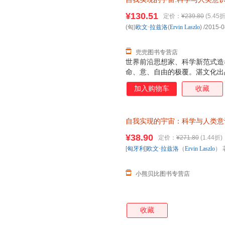
¥130.51
定价：
¥239.80
(5.45折
(匈)
欧文·拉兹洛
(
Ervin
Laszlo
)
/2015-0
兜兜图书专营店
世界前沿思想家、科学新范式造
命、意、自由的极覆。湛文化出
加入购物车
收藏
自我实现的宇宙：科学与人类意
（Ervin Laszlo） 著；
¥38.90
定价：
¥271.80
(1.44折)
存后下单，避免纠纷。
[
匈牙利
]
欧文·拉兹洛
（
Ervin
Laszlo
） 
小熊贝比图书专营店
收藏