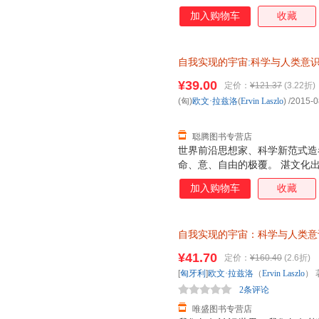
由？我们如何奋斗才能获得哲学家
加入购物车
收藏
科学”和创造了科学革命的激烈
到了这种转换，此时科学从牛顿
同时也转换为量子范式。如今，
自我实现的宇宙
:
科学与人类意
互联系之时，我们发现科学在今
浙江人民出版社【正版书】 全
而又令人着迷的深刻变革——科
¥39.00
定价：
¥121.37
(3.22折)
购！
改变我们的世界观，并改变我们
(匈)
欧文·拉兹洛
(
Ervin
Laszlo
)
/2015-0
提供来自于所有生命系统之间具
证，系统
聪腾图书专营店
世界前沿思想家、科学新范式造
命、意、自由的极覆。 湛文化
加入购物车
收藏
自我实现的宇宙：科学与人类意
（Ervin Laszlo） 著；符
¥41.70
定价：
¥160.40
(2.6折)
退换】
[
匈牙利
]
欧文·拉兹洛
（
Ervin
Laszlo
） 
2条评论
唯盛图书专营店