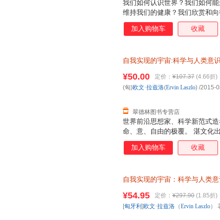
我们如何认识世界？我们如何能
维持我们的健康？我们欣赏和向
由？我们如何奋斗才能获得哲学家
加入购物车
收藏
科学”和创造了科学革命的激烈
到了这种转换，此时科学从牛顿
同时也转换为量子范式。如今，
自我实现的宇宙
:
科学与人类意
互联系之时，我们发现科学在今
浙江人民出版社，【正版保证】
而又令人着迷的深刻变革——科
¥50.00
定价：
¥107.37
(4.66折)
选购！
改变我们的世界观，并改变我们
(匈)
欧文·拉兹洛
(
Ervin
Laszlo
)
/2015-0
提供来自于所有生命系统之间具
证，系统
翠德林图书专营店
世界前沿思想家、科学新范式造
命、意、自由的极覆。 湛文化
加入购物车
收藏
自我实现的宇宙：科学与人类意
（Ervin Laszlo） 著；符
¥54.95
定价：
¥297.90
(1.85折)
退换】
[
匈牙利
]
欧文·拉兹洛
（
Ervin
Laszlo
） 