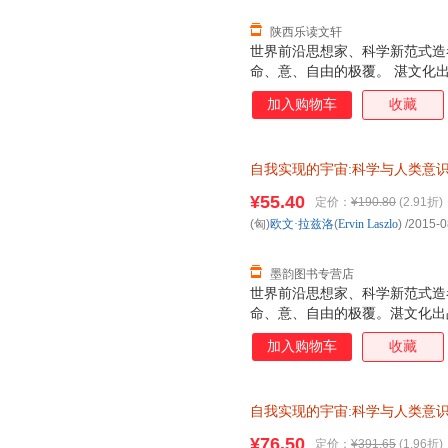
陕西乐读文轩
世界前沿思想家、科学新范式造
命、意、自由的极覆。 湛文化
加入购物车
收藏
自我实现的宇宙
:
科学与人类意
¥55.40
定价：
¥190.80
(2.91折)
(匈)
欧文·拉兹洛
(
Ervin
Laszlo
)
/2015-0
墨韵图书专营店
世界前沿思想家、科学新范式造
命、意、自由的极覆。湛文化出
加入购物车
收藏
自我实现的宇宙
:
科学与人类意
发票，优质售后，支持7天无理
¥76.50
定价：
¥391.65
(1.96折)