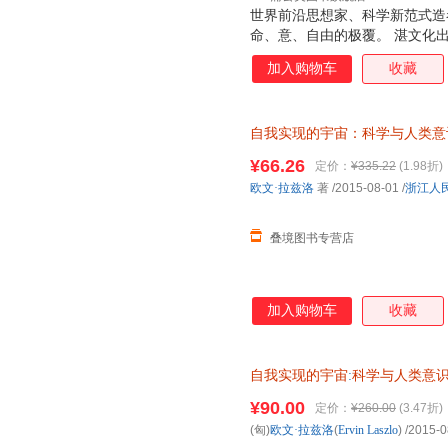
世界前沿思想家、科学新范式造
命、意、自由的极覆。 湛文化
加入购物车
收藏
自我实现的宇宙：科学与人类意
（Ervin Laszlo） 著；符玥 编
¥66.26
定价：
¥335.22
(1.98折)
欧文·拉兹洛
著
/2015-08-01
/
浙江人
叠境图书专营店
加入购物车
收藏
自我实现的宇宙
:
科学与人类意
减，电子发票
¥90.00
定价：
¥260.00
(3.47折)
(匈)
欧文·拉兹洛
(
Ervin
Laszlo
)
/2015-0