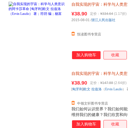
自我实现的宇宙：科学与人类意
（Ervin Laszlo） 著；
¥38.90
定价：
¥334.64
(1.17折)
选购！
2015-08-01
/
浙江人民出版社
悦读图书专营店
加入购物车
收藏
自我实现的宇宙：科学与人类意
（Ervin Laszlo） 著；符
¥38.90
定价：
¥147.88
(2.64折)
退换】
[
匈牙利
]
欧文·拉兹洛
（
Ervin
Laszlo
） 
中领文轩图书专营店
我们如何认识世界？我们如何能
维持我们的健康？我们欣赏和向
由？我们如何奋斗才能获得哲学家
加入购物车
收藏
科学”和创造了科学革命的激烈