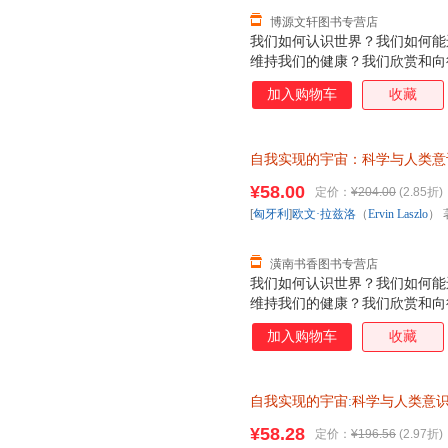
博源文轩图书专营店
我们如何认识世界？我们如何能
维持我们的健康？我们欣赏和向
由？我们如何奋斗才能获得哲学家
加入购物车
收藏
科学”和创造了科学革命的激烈
到了这种转换，此时科学从牛顿
同时也转换为量子范式。如今，
自我实现的宇宙：科学与人类意
互联系之时，我们发现科学在今
（Ervin Laszlo） 著；符
而又令人着迷的深刻变革——科
¥58.00
定价：
¥204.00
(2.85折)
退换】
改变我们的世界观，并改变我们
[
匈牙利
]
欧文·拉兹洛
（
Ervin
Laszlo
） 
提供来自于所有生命系统之间具
证，系统
潢南书香图书专营店
我们如何认识世界？我们如何能
维持我们的健康？我们欣赏和向
由？我们如何奋斗才能获得哲学家
加入购物车
收藏
科学”和创造了科学革命的激烈
到了这种转换，此时科学从牛顿
同时也转换为量子范式。如今，
自我实现的宇宙
:
科学与人类意
互联系之时，我们发现科学在今
浙江人民出版社 978721
而又令人着迷的深刻变革——科
¥58.28
定价：
¥196.56
(2.97折)
改变我们的世界观，并改变我们