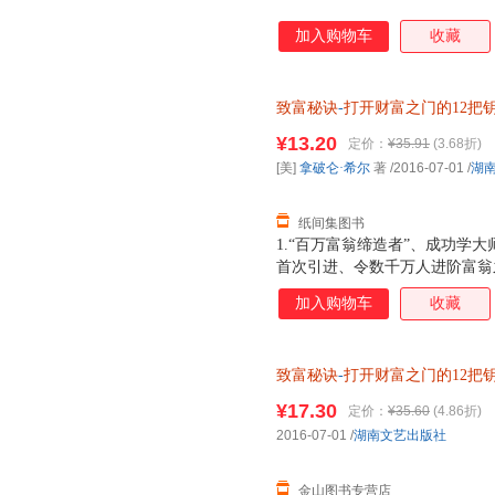
加入购物车
收藏
致富秘诀
-
打开财富之门的12把
¥13.20
定价：
¥35.91
(3.68折)
[美]
拿破仑·希尔
著
/2016-07-01
/
湖
纸间集图书
1.“百万富翁缔造者”、成功学大
首次引进、令数千万人进阶富翁之
阅读的全新增订版
加入购物车
收藏
致富秘诀
-
打开财富之门的12把
¥17.30
定价：
¥35.60
(4.86折)
2016-07-01
/
湖南文艺出版社
金山图书专营店