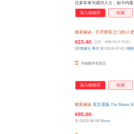
过多年来与成功人士，如卡内基
想要成功或实现致富，只需要接
加入购物车
收藏
智慧和经验，就能获得开启12种
令数千万人进阶富翁之路，本版经
原版基础上新增3万字，同时增
致富秘诀：打开财富之门的12
期待财富增值者阅读、使用并借
情请联系在线客服，介意
¥23.40
定价：
¥35.74
(6.55折)
[美]
拿破仑·希尔
著
/2016-07-01
/
湖南
书海图书专营店
加入购物车
收藏
致富秘诀
英文原版 The Master Key
Napoleon Hil
¥95.00
无
/2023-06-08
/
Dover