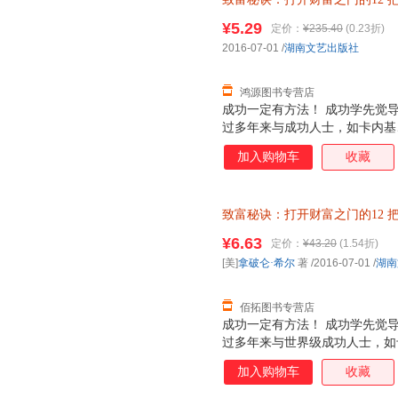
纪创业者及期待财富增值者阅读
9787540476588 正版旧
¥5.29
定价：
¥235.40
(0.23折)
2016-07-01
/
湖南文艺出版社
鸿源图书专营店
成功一定有方法！ 成功学先觉导
过多年来与成功人士，如卡内基
想要成功或实现致富，只需要接
加入购物车
收藏
智慧和经验，就能获得开启12种
令数千万人进阶富翁之路，本版经
原版基础上新增3万字，同时增
致富秘诀：打开财富之门的12
期待财富增值者阅读、使用并借
【速开发票，优质售后，支持7
¥6.63
定价：
¥43.20
(1.54折)
[美]
拿破仑·希尔
著
/2016-07-01
/
湖南
佰拓图书专营店
成功一定有方法！ 成功学先觉导
过多年来与世界级成功人士，如
发现，想要成功或实现致富，只
加入购物车
收藏
的致富智慧和经验，就能获得开
71年来，已令数千万人进阶富翁