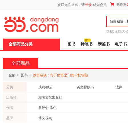
新
购物车
欢迎光临当当，请
登录
成为会员
窗
口
打
开
无
障
热搜:
金蟾大
碍
边带走
耶路
说
全部商品分类
图书
特装书
亲签书
电子书
明
页
面,
按
全部商品
Ctrl
加
波
全部
>
图书
>
致富秘诀：打开财富之门的12把钥匙
浪
键
分类
成功/励志
英文原版书
法律
打
开
出版社
湖南文艺出版社
导
盲
作者
拿破仑·希尔
模
式
品牌
博文视点