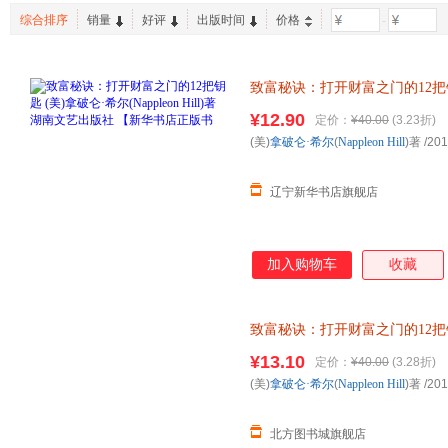
综合排序
销量
好评
出版时间
价格
-
致富秘诀：打开财富之门的12把
文艺出版社 【新华书店正版书
¥12.90
定价：
¥40.00
(3.23折)
(美)
拿破仑·希尔
(
Nappleon
Hill
)著
/201
辽宁新华书店旗舰店
加入购物车
收藏
致富秘诀：打开财富之门的12把
¥13.10
定价：
¥40.00
(3.28折)
(美)
拿破仑·希尔
(
Nappleon
Hill
)著
/201
北方图书城旗舰店