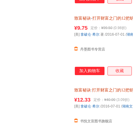
致富秘诀
-
打开财富之门的12把
艺出版社 9787540476588
¥9.75
定价：
¥99.50
(0.98折)
[美]
拿破仑·希尔
著
/2016-07-01
/
湖
丹墨图书专营店
加入购物车
收藏
致富秘诀
:
打开财富之门的12把
瑕] 正版微瑕,自有库房,消毒发
¥12.33
定价：
¥40.00
(3.09折)
心选购
[美]
拿破仑·希尔
/2016-07-01
/
湖南文
书悦文宣图书旗舰店