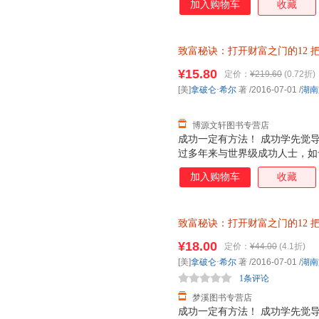
加入购物车
收藏
致富秘诀：打开财富之门的12
南文艺出版社 【速开发票，优
¥15.80
定价：
¥219.60
(0.72折)
[美]
拿破仑·希尔
著
/2016-07-01
/
湖南
博源文轩图书专营店
成功一定有方法！ 成功学先觉导
过多年来与世界级成功人士，如
发现，想要成功或实现致富，只
加入购物车
收藏
的致富智慧和经验，就能获得开
71年来，已令数千万人进阶富翁
夏?霍兰在原版基础上新增3万字
致富秘诀：打开财富之门的12
纪创业者及期待财富增值者阅读
9787540476588 正版旧
¥18.00
定价：
¥44.00
(4.1折)
[美]
拿破仑·希尔
著
/2016-07-01
/
湖南
1条评论
梦溪图书专营店
成功一定有方法！ 成功学先觉导