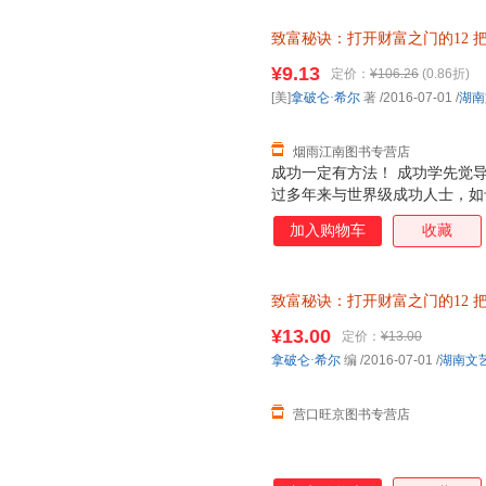
夏?霍兰在原版基础上新增3万字
致富秘诀：打开财富之门的12
纪创业者及期待财富增值者阅读
售后，支持7天无理由退换】
¥9.13
定价：
¥106.26
(0.86折)
[美]
拿破仑·希尔
著
/2016-07-01
/
湖南
烟雨江南图书专营店
成功一定有方法！ 成功学先觉导
过多年来与世界级成功人士，如
发现，想要成功或实现致富，只
加入购物车
收藏
的致富智慧和经验，就能获得开
71年来，已令数千万人进阶富翁
夏?霍兰在原版基础上新增3万字
致富秘诀：打开财富之门的12
纪创业者及期待财富增值者阅读
9787540476588
¥13.00
定价：
¥13.00
拿破仑·希尔
编
/2016-07-01
/
湖南文
营口旺京图书专营店