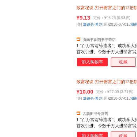
致富秘诀
-
打开财富之门的12把
发票】
¥9.13
定价：
¥98.26
(0.93折)
[美]
拿破仑·希尔
著
/2016-07-01
/
湖
潢南书香图书专营店
1.“百万富翁缔造者”、成功学大
首次引进、令数千万人进阶富翁之
阅读的全新增订版
加入购物车
收藏
致富秘诀
-
打开财富之门的12把
艺出版社【正版书】 全国三仓
¥10.00
定价：
¥27.00
(3.71折)
[美]
拿破仑·希尔
著
/2016-07-01
/
湖
古韵图书专营店
1.“百万富翁缔造者”、成功学大
首次引进、令数千万人进阶富翁之
阅读的全新增订版
加入购物车
收藏