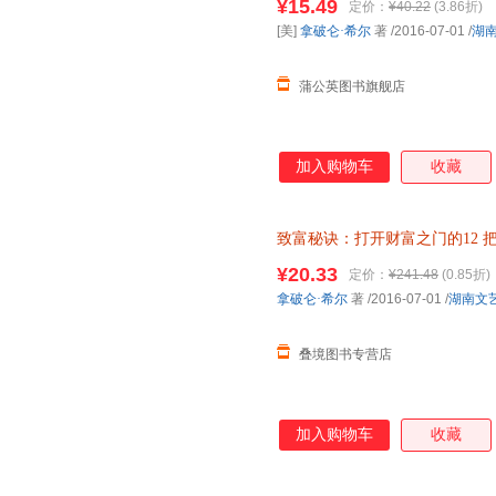
¥15.49
定价：
¥40.22
(3.86折)
捷，欢迎选购！】
[美]
拿破仑·希尔
著
/2016-07-01
/
湖
蒲公英图书旗舰店
加入购物车
收藏
致富秘诀：打开财富之门的12
¥20.33
定价：
¥241.48
(0.85折)
拿破仑·希尔
著
/2016-07-01
/
湖南文
叠境图书专营店
加入购物车
收藏