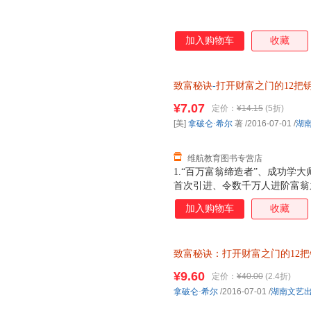
加入购物车
收藏
致富秘诀
-
打开财富之门的12把
9787540476588 湖南文
¥7.07
定价：
¥14.15
(5折)
客服！
[美]
拿破仑·希尔
著
/2016-07-01
/
湖
维航教育图书专营店
1.“百万富翁缔造者”、成功学大
首次引进、令数千万人进阶富翁之
阅读的全新增订版
加入购物车
收藏
致富秘诀：打开财富之门的12把
文艺出版社 成功激励 正版新书
¥9.60
定价：
¥40.00
(2.4折)
拿破仑·希尔
/2016-07-01
/
湖南文艺