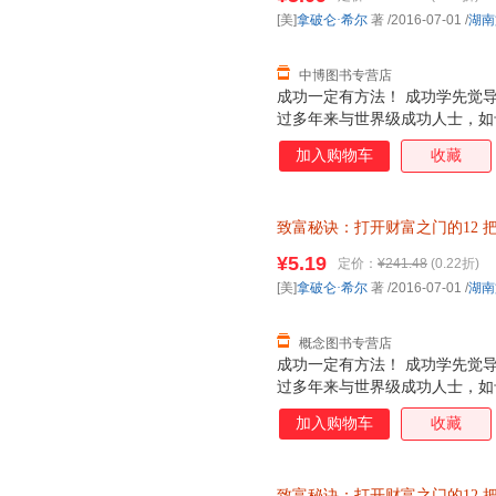
[美]
拿破仑·希尔
著
/2016-07-01
/
湖南
中博图书专营店
成功一定有方法！ 成功学先觉导
过多年来与世界级成功人士，如
发现，想要成功或实现致富，只
加入购物车
收藏
的致富智慧和经验，就能获得开
71年来，已令数千万人进阶富翁
夏?霍兰在原版基础上新增3万字
致富秘诀：打开财富之门的12
纪创业者及期待财富增值者阅读
【速开发票，优质售后，支持7
¥5.19
定价：
¥241.48
(0.22折)
[美]
拿破仑·希尔
著
/2016-07-01
/
湖南
概念图书专营店
成功一定有方法！ 成功学先觉导
过多年来与世界级成功人士，如
发现，想要成功或实现致富，只
加入购物车
收藏
的致富智慧和经验，就能获得开
71年来，已令数千万人进阶富翁
夏?霍兰在原版基础上新增3万字
致富秘诀：打开财富之门的12