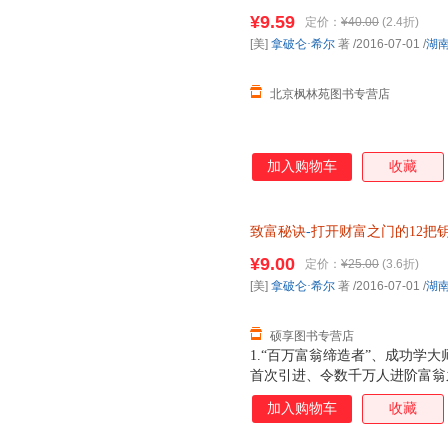
电子发票。划线价为图书市场价
¥9.59
定价：
¥40.00
(2.4折)
名没写全多少册的均为单本价格
[美]
拿破仑·希尔
著
/2016-07-01
/
湖
北京枫林苑图书专营店
加入购物车
收藏
致富秘诀
-
打开财富之门的12把
艺出版社【正版书】 全国三仓
¥9.00
定价：
¥25.00
(3.6折)
[美]
拿破仑·希尔
著
/2016-07-01
/
湖
硕享图书专营店
1.“百万富翁缔造者”、成功学大
首次引进、令数千万人进阶富翁之
阅读的全新增订版
加入购物车
收藏