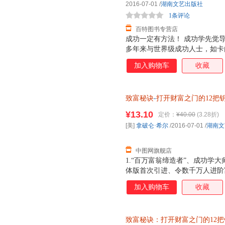
2016-07-01
/
湖南文艺出版社
1条评论
百特图书专营店
成功一定有方法！ 成功学先觉导
多年来与世界级成功人士，如卡
现，想要成功或实现致富，只需
加入购物车
收藏
致富智慧和经验，就能获得开启1
年来，已令数千万人进阶富翁之路
霍兰在原版基础上新增3万字，
致富秘诀
-
打开财富之门的12把
业者及期待财富增值者阅读、使
出版社 9787540476588
¥13.10
定价：
¥40.00
(3.28折)
[美]
拿破仑·希尔
/2016-07-01
/
湖南文
中图网旗舰店
1.“百万富翁缔造者”、成功学大
体版首次引进、令数千万人进阶富
代人阅读的全新增订版
加入购物车
收藏
致富秘诀：打开财富之门的12把