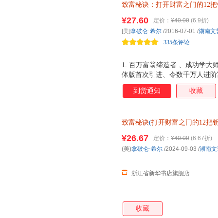
致富秘诀：打开财富之门的12把
畅销71年、简体版首次引进、
¥27.60
定价：
¥40.00
(6.9折)
阶富翁之路的经典之作。
[美]
拿破仑·希尔
/2016-07-01
/
湖南文
335条评论
1. 百万富翁缔造者 、成功学大
体版首次引进、令数千万人进阶富
现代人阅读的全新增订版
到货通知
收藏
致富秘诀
(
打开财富之门的12把
¥26.67
定价：
¥40.00
(6.67折)
(美)
拿破仑·希尔
/2024-09-03
/
湖南文
浙江省新华书店旗舰店
收藏