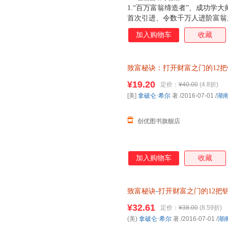
1.“百万富翁缔造者”、成功学大
首次引进、令数千万人进阶富翁
阅读的全新增订版
加入购物车
收藏
致富秘诀：打开财富之门的12把
书支持发票 七天无理由退货让
¥19.20
定价：
¥40.00
(4.8折)
[美]
拿破仑·希尔
著
/2016-07-01
/
湖
创优图书旗舰店
加入购物车
收藏
致富秘诀
-
打开财富之门的12把
¥32.61
定价：
¥38.00
(8.59折)
(美)
拿破仑·希尔
著
/2016-07-01
/
湖