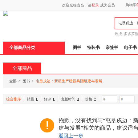
新
购物车
欢迎光临当当，请
登录
成为会员
窗
口
打
开
无
障
热搜:
多多罗
碍
传说
十日终
说
全部商品分类
图书
特装书
亲签书
电子书
明
页
面,
按
全部商品
Ctrl
加
波
全部
>
图书
>
屯垦戍边：新疆生产建设兵团组建与发展
浪
键
打
综合排序
销量
好评
出版时间
价格
-
开
导
盲
模
抱歉，没有找到与“屯垦戍边：
式
建与发展”相关的商品，建议适
返回上一步