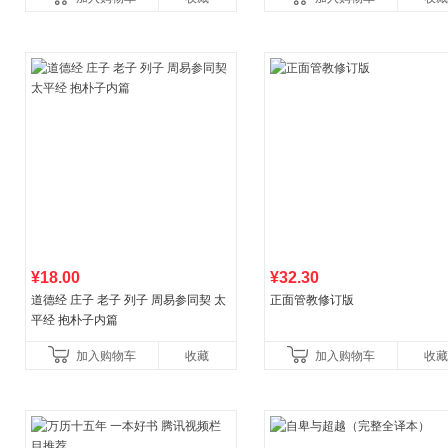
育书
育女孩发育叛逆期
¥18.00
¥32.30
道德经 庄子 老子 列子 周易参同契 太
正面管教修订版
平经 抱朴子内篇
加入购物车
收藏
加入购物车
收藏