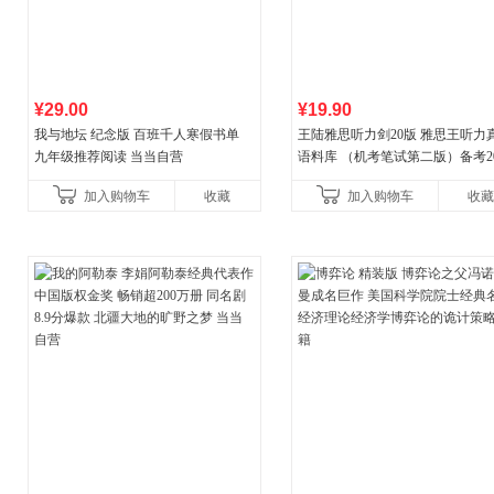
¥29.00
¥19.90
我与地坛 纪念版 百班千人寒假书单
王陆雅思听力剑20版 雅思王听力
九年级推荐阅读 当当自营
语料库 （机考笔试第二版）备考20
年新版领跑雅思听力IELTS听力
加入购物车
收藏
加入购物车
收藏
新增在