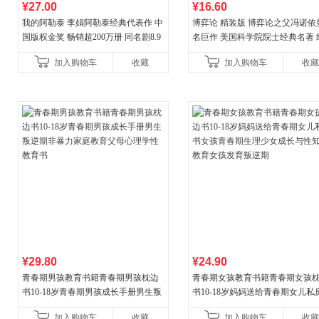
¥27.00
¥16.60
我的阿勒泰 李娟阿勒泰经典代表作 中
博弈论 精装版 博弈论之父冯诺依
国版权金奖 畅销超200万册 同名剧8.9
名巨作 美国科学院院士经典名著 
分爆款 北疆大地的旷野之梦 当当自营
理论经济学博弈论的诡计策略书
加入购物车
收藏
加入购物车
收藏
¥29.80
¥24.90
青春期男孩教育书籍青春期男孩枕边
青春期女孩教育书籍青春期女孩
书10-18岁青春期男孩成长手册男生叛
书10-18岁妈妈送给青春期女儿私
逆期非暴力家庭教育父母心理学性教
女孩青春期生理少女成长与性知
加入购物车
收藏
加入购物车
收藏