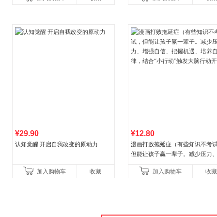
¥29.90
¥12.80
认知觉醒 开启自我改变的原动力
漫画打败拖延症（有些知识不考
但能让孩子赢一辈子。减少压力
强自信、把握机遇、培养自律，
加入购物车
收藏
加入购物车
收藏
合“小行动”触发大脑行动开