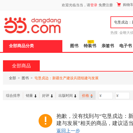
新
购物
欢迎光临当当，请
登录
免费注册
窗
口
打
开
无
障
热搜:
金蟾大
碍
边带走
耶路
说
全部商品分类
图书
特装书
亲签书
电子书
明
页
面,
按
全部商品
Ctrl
加
波
全部
>
图书
>
屯垦戍边：新疆生产建设兵团组建与发展
浪
键
打
综合排序
销量
好评
出版时间
价格
-
开
导
盲
模
抱歉，没有找到与“屯垦戍边：
式
建与发展”相关的商品，建议适
返回上一步