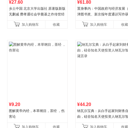
¥27.60
¥61.80
乡土中国 北京大学出版社 原著版新版
置身事内：中国政府与经济发展
无删减 费孝通社会学奠基之作传世经
津图书奖、新京报年度通识写作
典 入选中小学生阅读指导书目 当当自
作品，罗永浩、罗振宇、何帆、
加入购物车
收藏
加入购物车
收藏
营
菘、张军、周黎安、王烁联
¥9.20
¥44.20
图解黄帝内经，本草纲目，茶经 ，伤
纳瓦尔宝典：从白手起家到财务
害论
由，硅谷知名天使投资人纳瓦尔
箴言录
加入购物车
收藏
加入购物车
收藏