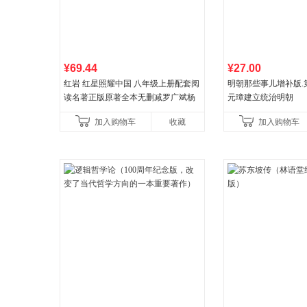
¥69.44
¥27.00
红岩 红星照耀中国 八年级上册配套阅
明朝那些事儿增补版.第1
读名著正版原著全本无删减罗广斌杨
元璋建立统治明朝
益言著套装共2册 红色经典阅读书籍
加入购物车
收藏
加入购物车
初中生课外书中国青