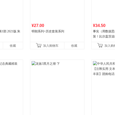
¥27.00
¥34.50
部.2021版.朱
明朝系列+历史套装系列
事实（用数据思
策！比尔盖茨送
礼物！比尔盖茨
收藏
加入购物车
收藏
加入购
书！）读客经管