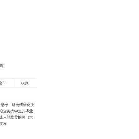
喵1
物车
收藏