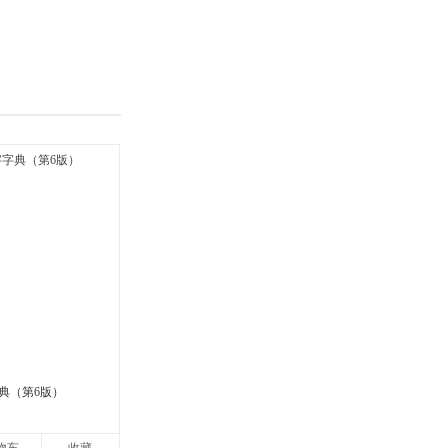
具
品
外
品
讯
音
公
器
典（第6版）