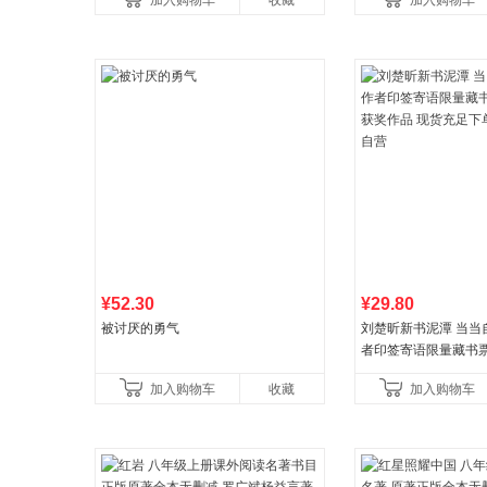
加入购物车
收藏
加入购物车
养好品质，发现快
¥52.30
¥29.80
被讨厌的勇气
刘楚昕新书泥潭 当当
者印签寄语限量藏书票
奖作品 现货充足下单
加入购物车
收藏
加入购物车
营