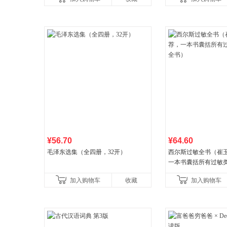
古代寓言安徒生童话
¥56.70
¥64.60
毛泽东选集（全四册，32开）
西尔斯过敏全书（崔
一本书囊括所有过敏
书）
加入购物车
收藏
加入购物车