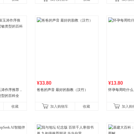
学生阅
广东福建河北黑
书社最新修订！
¥33.80
¥13.80
玉涛作序推荐，
爸爸的声音 最好的胎教（汉竹）
怀孕每周吃什么
类型的百科全
收藏
加入购物车
收藏
加入购