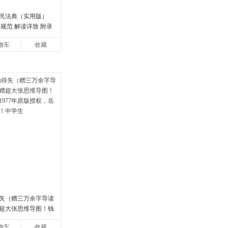
民法典（实用版）
规范 解读详致 附录
01066666转6
物车
收藏
失（赠三万余字导读
超大张思维导图！钱
77年原版授权，岳麓
物车
收藏