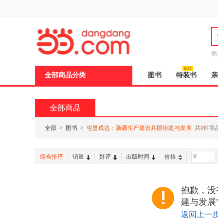
新
窗
口
打
开
无
障
热
碍
说
全部商品分类
图书
特装书
亲
明
页
面,
按
全部商品
Ctrl
加
波
全部
>
图书
>
屯垦戍边：新疆生产建设兵团组建与发展
共
0
件商
浪
键
打
综合排序
销量
好评
出版时间
价格
-
开
导
盲
模
抱歉，没
式
建与发展
返回上一