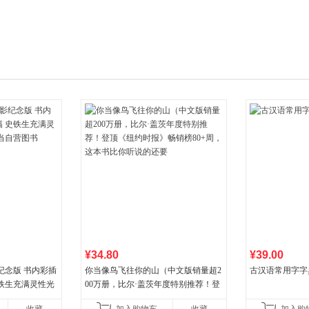
箱包皮
手表饰
运动户
汽车用
食品
手机通
数码影
电脑办
大家电
家用电
¥34.80
¥39.00
纪念版 书内彩插
你当像鸟飞往你的山（中文版销量超2
古汉语常用字字
史铁生充满灵性光
00万册，比尔·盖茨年度特别推荐！登
营图书
顶《纽约时报》畅销榜80+周，这本书