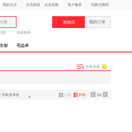
我的当当
当当拼团
企业采购
客户服务
切换无障碍
分类
我的订单
购物车
类
元包邮
高级搜索
文创
毛边本
批量搜索
妆
品
饰
手机专享价
大图
列表
1
/1
鞋
用
饰