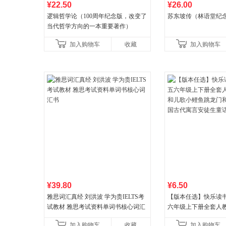
¥22.50
¥26.00
逻辑哲学论（100周年纪念版，改变了
苏东坡传（林语堂纪
当代哲学方向的一本重要著作）
加入购物车
收藏
加入购物车
¥39.80
¥6.50
雅思词汇真经 刘洪波 学为贵IELTS考
【版本任选】快乐读
试教材 雅思考试资料单词书核心词汇
六年级上下册全套人
书
儿歌小鲤鱼跳龙门和
加入购物车
收藏
加入购物车