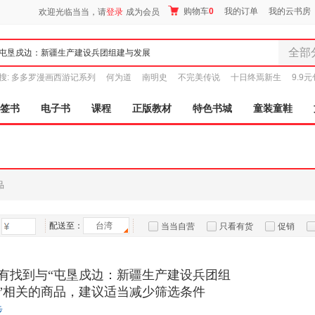
购物车
0
我的订单
我的云书房
欢迎光临当当，请
登录
成为会员
全部
全部分
搜:
多多罗漫画西游记系列
何为道
南明史
不完美传说
十日终焉新生
9.9
尾品汇
图书
签书
电子书
课程
正版教材
特色书城
童装童鞋
电子书
音像
影视
时尚美
品
母婴用
玩具
配送至：
台湾
孕婴服
当当自营
只看有货
促销
童装童
特卖
预售
入驻商家
家居日
有找到与“屯垦戍边：新疆生产建设兵团组
家具装
”相关的商品，建议适当减少筛选条件
服装
步
鞋