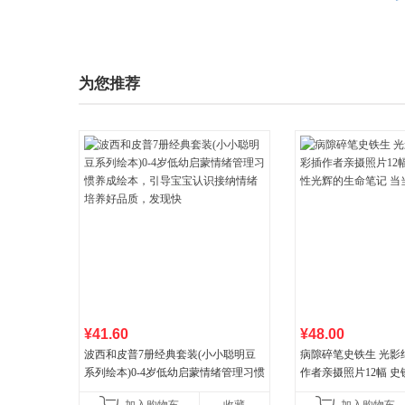
为您推荐
¥41.60
¥48.00
波西和皮普7册经典套装(小小聪明豆
病隙碎笔史铁生 光影
系列绘本)0-4岁低幼启蒙情绪管理习惯
作者亲摄照片12幅 
养成绘本，引导宝宝认识接纳情绪培
辉的生命笔记 当当自