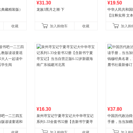
¥31.30
¥19.50
念典藏精装版）
龙族3黑月之潮·下
中华人民共和国
【注释实用 文本
丰富】团购电话:40
收藏
加入购物车
收藏
加入购
¥16.30
¥37.80
书吧一二三四五
泉州寻宝记宁夏寻宝记大中华寻宝记
中国历代政治得
教版读读童谣和
系列1-33全套书32册【含新书宁夏寻
手册，当当加赠
大人一起读中国
宝记】当当自营正版6-12岁新疆海南
穆经典名著，19
收藏
加入购物车
收藏
加入购