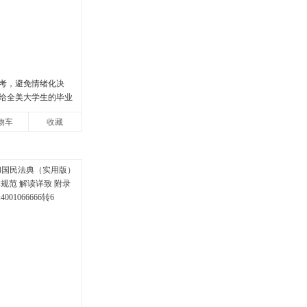
考，避免情绪化决
给全美大学生的毕业
逢人就推荐的热门大
物车
收藏
文库